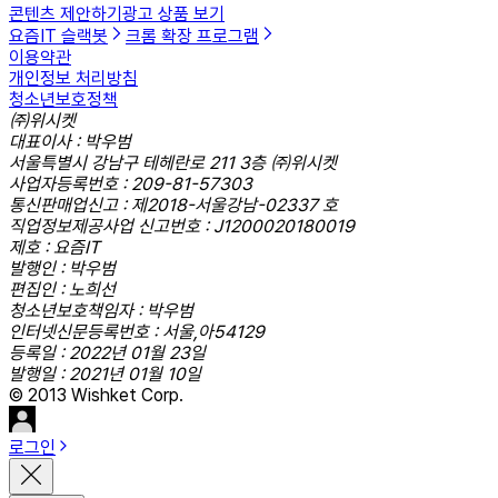
콘텐츠 제안하기
광고 상품 보기
요즘IT 슬랙봇
크롬 확장 프로그램
이용약관
개인정보 처리방침
청소년보호정책
㈜위시켓
대표이사 : 박우범
서울특별시 강남구 테헤란로 211 3층 ㈜위시켓
사업자등록번호 : 209-81-57303
통신판매업신고 : 제2018-서울강남-02337 호
직업정보제공사업 신고번호 : J1200020180019
제호 : 요즘IT
발행인 : 박우범
편집인 : 노희선
청소년보호책임자 : 박우범
인터넷신문등록번호 : 서울,아54129
등록일 : 2022년 01월 23일
발행일 : 2021년 01월 10일
© 2013 Wishket Corp.
로그인