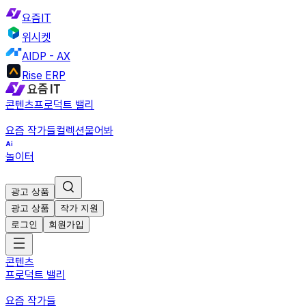
요즘IT
위시켓
AIDP - AX
Rise ERP
콘텐츠
프로덕트 밸리
요즘 작가들
컬렉션
물어봐
놀이터
광고 상품
광고 상품
작가 지원
로그인
회원가입
콘텐츠
프로덕트 밸리
요즘 작가들