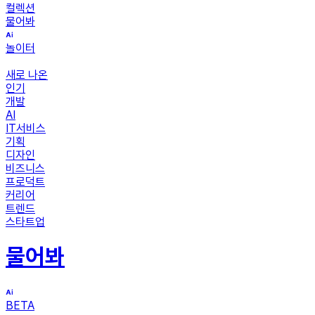
컬렉션
물어봐
놀이터
새로 나온
인기
개발
AI
IT서비스
기획
디자인
비즈니스
프로덕트
커리어
트렌드
스타트업
물어봐
BETA