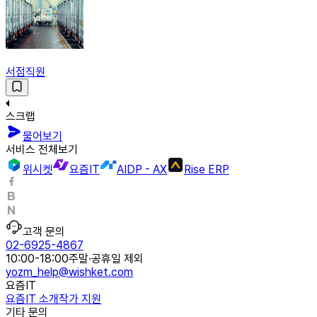
서점직원
스크랩
물어보기
서비스 전체보기
위시켓
요즘IT
AIDP - AX
Rise ERP
고객 문의
02-6925-4867
10:00-18:00
주말·공휴일 제외
yozm_help@wishket.com
요즘IT
요즘IT 소개
작가 지원
기타 문의