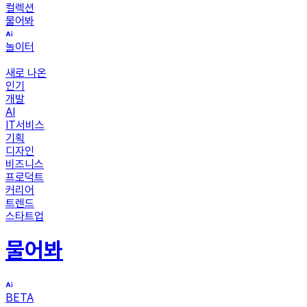
컬렉션
물어봐
놀이터
새로 나온
인기
개발
AI
IT서비스
기획
디자인
비즈니스
프로덕트
커리어
트렌드
스타트업
물어봐
BETA