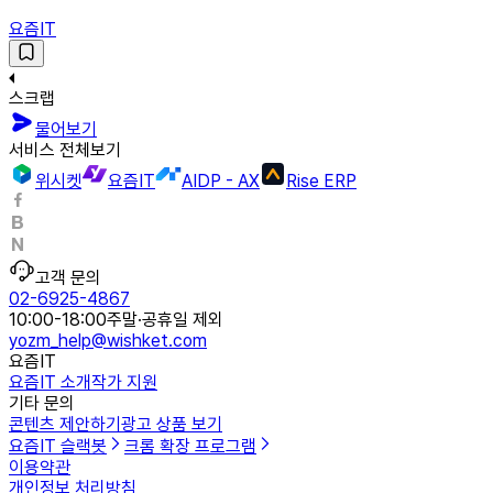
요즘IT
스크랩
물어보기
서비스 전체보기
위시켓
요즘IT
AIDP - AX
Rise ERP
고객 문의
02-6925-4867
10:00-18:00
주말·공휴일 제외
yozm_help@wishket.com
요즘IT
요즘IT 소개
작가 지원
기타 문의
콘텐츠 제안하기
광고 상품 보기
요즘IT 슬랙봇
크롬 확장 프로그램
이용약관
개인정보 처리방침