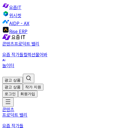
요즘IT
위시켓
AIDP - AX
Rise ERP
콘텐츠
프로덕트 밸리
요즘 작가들
컬렉션
물어봐
놀이터
광고 상품
광고 상품
작가 지원
로그인
회원가입
콘텐츠
프로덕트 밸리
요즘 작가들