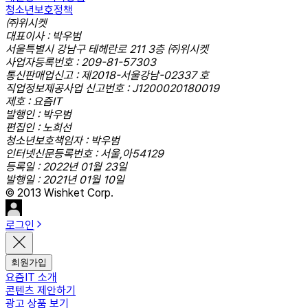
청소년보호정책
㈜위시켓
대표이사 : 박우범
서울특별시 강남구 테헤란로 211 3층 ㈜위시켓
사업자등록번호 : 209-81-57303
통신판매업신고 : 제2018-서울강남-02337 호
직업정보제공사업 신고번호 : J1200020180019
제호 : 요즘IT
발행인 : 박우범
편집인 : 노희선
청소년보호책임자 : 박우범
인터넷신문등록번호 : 서울,아54129
등록일 : 2022년 01월 23일
발행일 : 2021년 01월 10일
© 2013 Wishket Corp.
로그인
회원가입
요즘IT 소개
콘텐츠 제안하기
광고 상품 보기