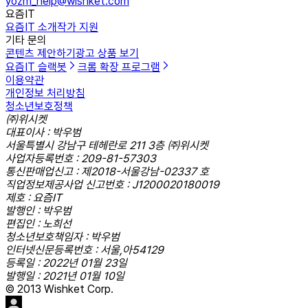
yozm_help@wishket.com
요즘IT
요즘IT 소개
작가 지원
기타 문의
콘텐츠 제안하기
광고 상품 보기
요즘IT 슬랙봇
크롬 확장 프로그램
이용약관
개인정보 처리방침
청소년보호정책
㈜위시켓
대표이사 : 박우범
서울특별시 강남구 테헤란로 211 3층 ㈜위시켓
사업자등록번호 : 209-81-57303
통신판매업신고 : 제2018-서울강남-02337 호
직업정보제공사업 신고번호 : J1200020180019
제호 : 요즘IT
발행인 : 박우범
편집인 : 노희선
청소년보호책임자 : 박우범
인터넷신문등록번호 : 서울,아54129
등록일 : 2022년 01월 23일
발행일 : 2021년 01월 10일
© 2013 Wishket Corp.