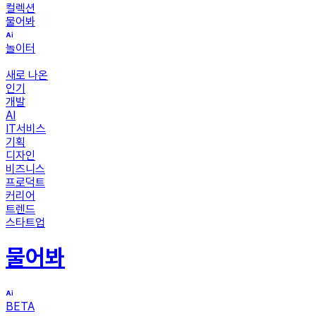
컬렉션
물어봐
놀이터
새로 나온
인기
개발
AI
IT서비스
기획
디자인
비즈니스
프로덕트
커리어
트렌드
스타트업
물어봐
BETA