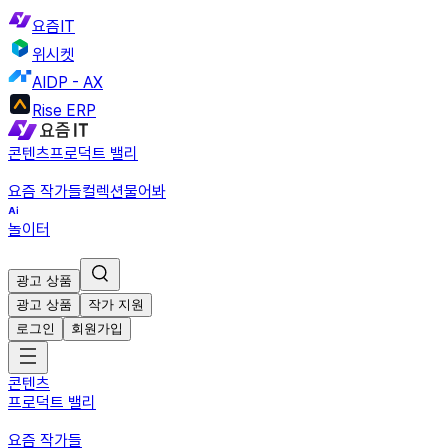
요즘IT
위시켓
AIDP - AX
Rise ERP
콘텐츠
프로덕트 밸리
요즘 작가들
컬렉션
물어봐
놀이터
광고 상품
광고 상품
작가 지원
로그인
회원가입
콘텐츠
프로덕트 밸리
요즘 작가들