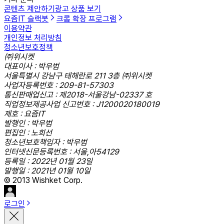
콘텐츠 제안하기
광고 상품 보기
요즘IT 슬랙봇
크롬 확장 프로그램
이용약관
개인정보 처리방침
청소년보호정책
㈜위시켓
대표이사 : 박우범
서울특별시 강남구 테헤란로 211 3층 ㈜위시켓
사업자등록번호 : 209-81-57303
통신판매업신고 : 제2018-서울강남-02337 호
직업정보제공사업 신고번호 : J1200020180019
제호 : 요즘IT
발행인 : 박우범
편집인 : 노희선
청소년보호책임자 : 박우범
인터넷신문등록번호 : 서울,아54129
등록일 : 2022년 01월 23일
발행일 : 2021년 01월 10일
© 2013 Wishket Corp.
로그인