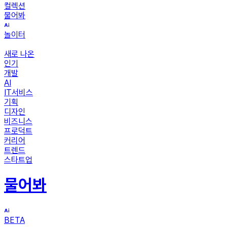
컬렉션
물어봐
놀이터
새로 나온
인기
개발
AI
IT서비스
기획
디자인
비즈니스
프로덕트
커리어
트렌드
스타트업
물어봐
BETA