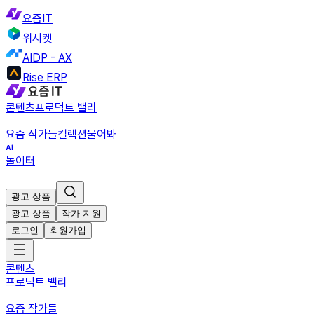
요즘IT
위시켓
AIDP - AX
Rise ERP
콘텐츠
프로덕트 밸리
요즘 작가들
컬렉션
물어봐
놀이터
광고 상품
광고 상품
작가 지원
로그인
회원가입
콘텐츠
프로덕트 밸리
요즘 작가들