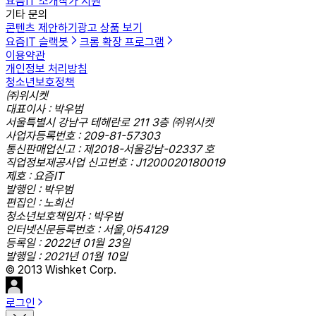
요즘IT 소개
작가 지원
기타 문의
콘텐츠 제안하기
광고 상품 보기
요즘IT 슬랙봇
크롬 확장 프로그램
이용약관
개인정보 처리방침
청소년보호정책
㈜위시켓
대표이사 : 박우범
서울특별시 강남구 테헤란로 211 3층 ㈜위시켓
사업자등록번호 : 209-81-57303
통신판매업신고 : 제2018-서울강남-02337 호
직업정보제공사업 신고번호 : J1200020180019
제호 : 요즘IT
발행인 : 박우범
편집인 : 노희선
청소년보호책임자 : 박우범
인터넷신문등록번호 : 서울,아54129
등록일 : 2022년 01월 23일
발행일 : 2021년 01월 10일
© 2013 Wishket Corp.
로그인