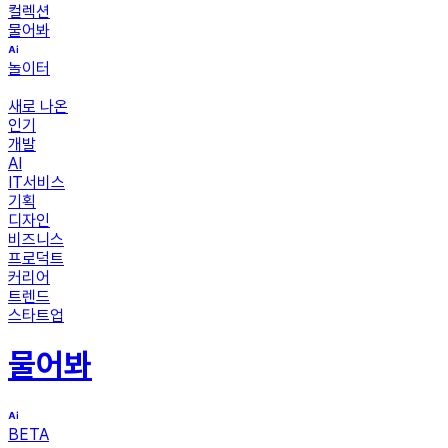
컬렉션
물어봐
놀이터
새로 나온
인기
개발
AI
IT서비스
기획
디자인
비즈니스
프로덕트
커리어
트렌드
스타트업
물어봐
BETA