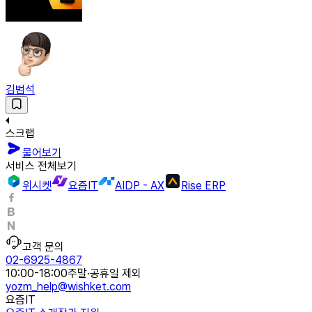
김범석
스크랩
물어보기
서비스 전체보기
위시켓
요즘IT
AIDP - AX
Rise ERP
고객 문의
02-6925-4867
10:00-18:00
주말·공휴일 제외
yozm_help@wishket.com
요즘IT