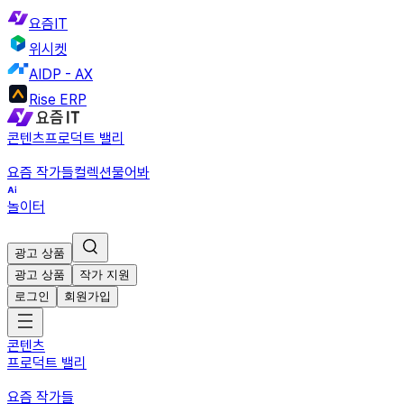
요즘IT
위시켓
AIDP - AX
Rise ERP
콘텐츠
프로덕트 밸리
요즘 작가들
컬렉션
물어봐
놀이터
광고 상품
광고 상품
작가 지원
로그인
회원가입
콘텐츠
프로덕트 밸리
요즘 작가들