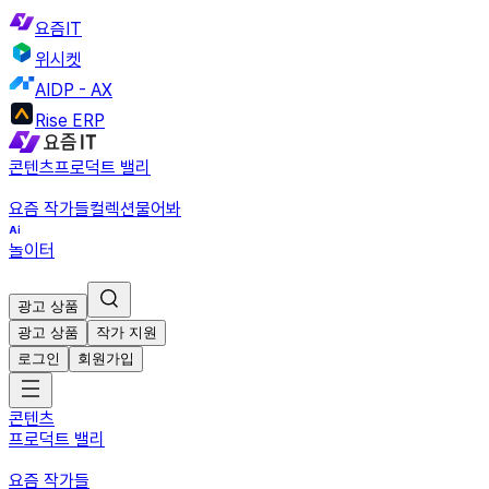
요즘IT
위시켓
AIDP - AX
Rise ERP
콘텐츠
프로덕트 밸리
요즘 작가들
컬렉션
물어봐
놀이터
광고 상품
광고 상품
작가 지원
로그인
회원가입
콘텐츠
프로덕트 밸리
요즘 작가들