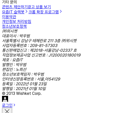
기타 문의
콘텐츠 제안하기
광고 상품 보기
요즘IT 슬랙봇
크롬 확장 프로그램
이용약관
개인정보 처리방침
청소년보호정책
㈜위시켓
대표이사 : 박우범
서울특별시 강남구 테헤란로 211 3층 ㈜위시켓
사업자등록번호 : 209-81-57303
통신판매업신고 : 제2018-서울강남-02337 호
직업정보제공사업 신고번호 : J1200020180019
제호 : 요즘IT
발행인 : 박우범
편집인 : 노희선
청소년보호책임자 : 박우범
인터넷신문등록번호 : 서울,아54129
등록일 : 2022년 01월 23일
발행일 : 2021년 01월 10일
© 2013 Wishket Corp.
로그인