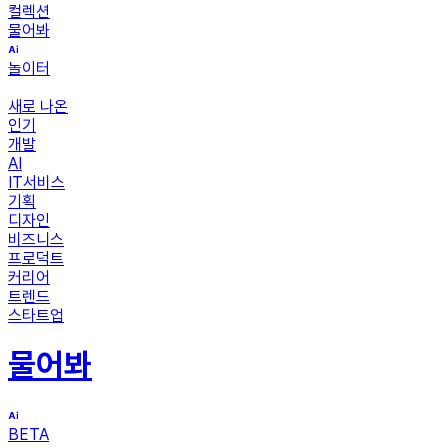
컬렉션
물어봐
놀이터
새로 나온
인기
개발
AI
IT서비스
기획
디자인
비즈니스
프로덕트
커리어
트렌드
스타트업
물어봐
BETA