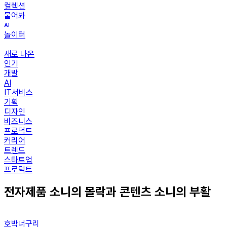
컬렉션
물어봐
놀이터
새로 나온
인기
개발
AI
IT서비스
기획
디자인
비즈니스
프로덕트
커리어
트렌드
스타트업
프로덕트
전자제품 소니의 몰락과 콘텐츠 소니의 부활
호박너구리