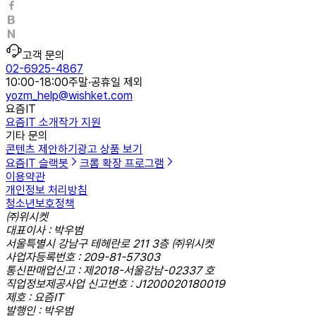
고객 문의
02-6925-4867
10:00-18:00
주말·공휴일 제외
yozm_help@wishket.com
요즘IT
요즘IT 소개
작가 지원
기타 문의
콘텐츠 제안하기
광고 상품 보기
요즘IT 슬랙봇
크롬 확장 프로그램
이용약관
개인정보 처리방침
청소년보호정책
㈜위시켓
대표이사 : 박우범
서울특별시 강남구 테헤란로 211 3층 ㈜위시켓
사업자등록번호 : 209-81-57303
통신판매업신고 : 제2018-서울강남-02337 호
직업정보제공사업 신고번호 : J1200020180019
제호 : 요즘IT
발행인 : 박우범