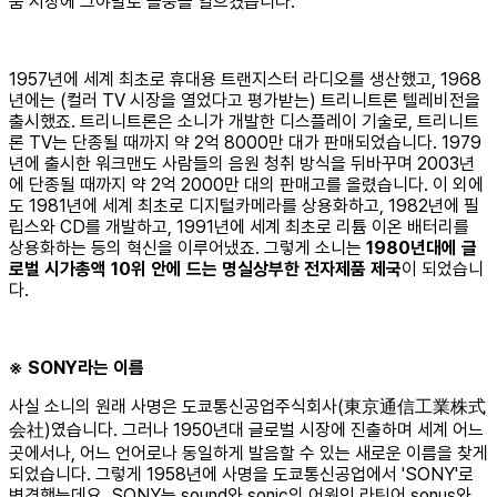
품 시장에 그야말로 돌풍을 일으켰습니다.
1957년에 세계 최초로 휴대용 트랜지스터 라디오를 생산했고, 1968
년에는 (컬러 TV 시장을 열었다고 평가받는) 트리니트론 텔레비전을
출시했죠. 트리니트론은 소니가 개발한 디스플레이 기술로, 트리니트
론 TV는 단종될 때까지 약 2억 8000만 대가 판매되었습니다. 1979
년에 출시한 워크맨도 사람들의 음원 청취 방식을 뒤바꾸며 2003년
에 단종될 때까지 약 2억 2000만 대의 판매고를 올렸습니다. 이 외에
도 1981년에 세계 최초로 디지털카메라를 상용화하고, 1982년에 필
립스와 CD를 개발하고, 1991년에 세계 최초로 리튬 이온 배터리를
상용화하는 등의 혁신을 이루어냈죠. 그렇게 소니는
1980년대에 글
로벌 시가총액 10위 안에 드는 명실상부한 전자제품 제국
이 되었습니
다.
※ SONY라는 이름
사실 소니의 원래 사명은 도쿄통신공업주식회사(東京通信工業株式
会社)였습니다. 그러나 1950년대 글로벌 시장에 진출하며 세계 어느
곳에서나, 어느 언어로나 동일하게 발음할 수 있는 새로운 이름을 찾게
되었습니다. 그렇게 1958년에 사명을 도쿄통신공업에서 'SONY'로
변경했는데요. SONY는 sound와 sonic의 어원인 라틴어 sonus와