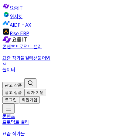
요즘IT
위시켓
AIDP - AX
Rise ERP
콘텐츠
프로덕트 밸리
요즘 작가들
컬렉션
물어봐
놀이터
광고 상품
광고 상품
작가 지원
로그인
회원가입
콘텐츠
프로덕트 밸리
요즘 작가들