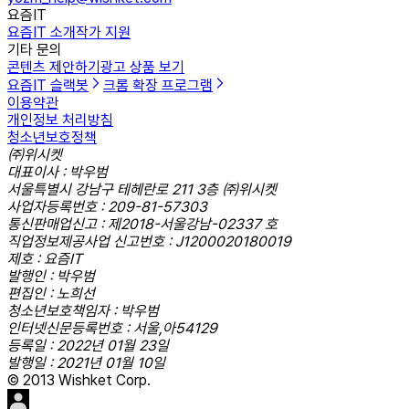
요즘IT
요즘IT 소개
작가 지원
기타 문의
콘텐츠 제안하기
광고 상품 보기
요즘IT 슬랙봇
크롬 확장 프로그램
이용약관
개인정보 처리방침
청소년보호정책
㈜위시켓
대표이사 : 박우범
서울특별시 강남구 테헤란로 211 3층 ㈜위시켓
사업자등록번호 : 209-81-57303
통신판매업신고 : 제2018-서울강남-02337 호
직업정보제공사업 신고번호 : J1200020180019
제호 : 요즘IT
발행인 : 박우범
편집인 : 노희선
청소년보호책임자 : 박우범
인터넷신문등록번호 : 서울,아54129
등록일 : 2022년 01월 23일
발행일 : 2021년 01월 10일
© 2013 Wishket Corp.