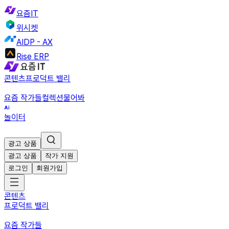
요즘IT
위시켓
AIDP - AX
Rise ERP
콘텐츠
프로덕트 밸리
요즘 작가들
컬렉션
물어봐
놀이터
광고 상품
광고 상품
작가 지원
로그인
회원가입
콘텐츠
프로덕트 밸리
요즘 작가들