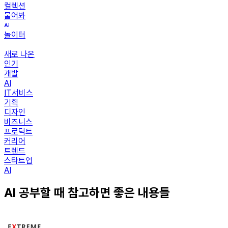
컬렉션
물어봐
놀이터
새로 나온
인기
개발
AI
IT서비스
기획
디자인
비즈니스
프로덕트
커리어
트렌드
스타트업
AI
AI 공부할 때 참고하면 좋은 내용들