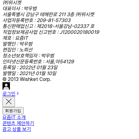
㈜위시켓
대표이사 : 박우범
서울특별시 강남구 테헤란로 211 3층 ㈜위시켓
사업자등록번호 : 209-81-57303
통신판매업신고 : 제2018-서울강남-02337 호
직업정보제공사업 신고번호 : J1200020180019
제호 : 요즘IT
발행인 : 박우범
편집인 : 노희선
청소년보호책임자 : 박우범
인터넷신문등록번호 : 서울,아54129
등록일 : 2022년 01월 23일
발행일 : 2021년 01월 10일
© 2013 Wishket Corp.
로그인
회원가입
요즘IT 소개
콘텐츠 제안하기
광고 상품 보기