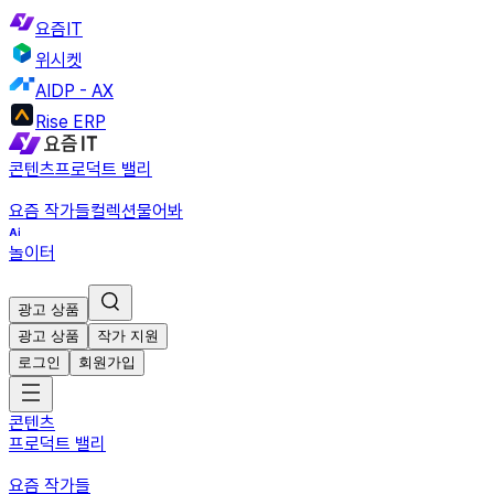
요즘IT
위시켓
AIDP - AX
Rise ERP
콘텐츠
프로덕트 밸리
요즘 작가들
컬렉션
물어봐
놀이터
광고 상품
광고 상품
작가 지원
로그인
회원가입
콘텐츠
프로덕트 밸리
요즘 작가들