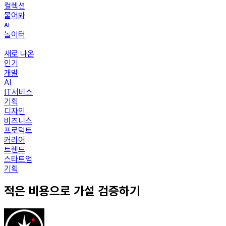
컬렉션
물어봐
놀이터
새로 나온
인기
개발
AI
IT서비스
기획
디자인
비즈니스
프로덕트
커리어
트렌드
스타트업
기획
적은 비용으로 가설 검증하기