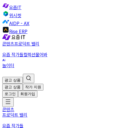
요즘IT
위시켓
AIDP - AX
Rise ERP
콘텐츠
프로덕트 밸리
요즘 작가들
컬렉션
물어봐
놀이터
광고 상품
광고 상품
작가 지원
로그인
회원가입
콘텐츠
프로덕트 밸리
요즘 작가들