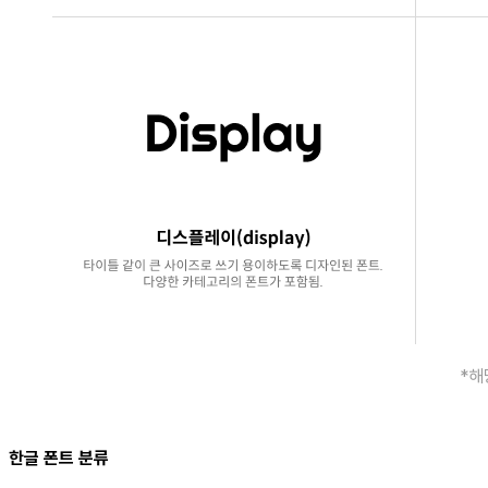
*해
한글 폰트 분류