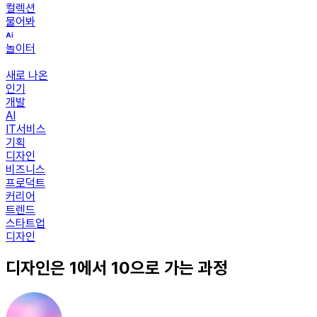
컬렉션
물어봐
놀이터
새로 나온
인기
개발
AI
IT서비스
기획
디자인
비즈니스
프로덕트
커리어
트렌드
스타트업
디자인
디자인은 1에서 10으로 가는 과정