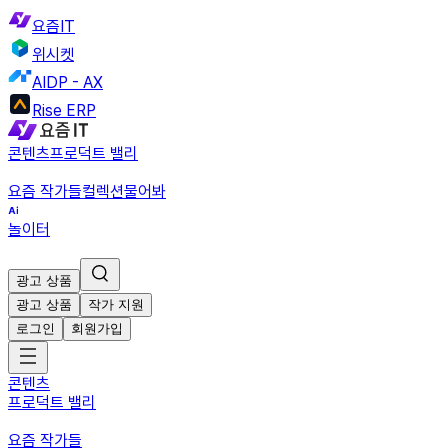
요즘IT
위시켓
AIDP - AX
Rise ERP
콘텐츠
프로덕트 밸리
요즘 작가들
컬렉션
물어봐
놀이터
광고 상품
광고 상품
작가 지원
로그인
회원가입
콘텐츠
프로덕트 밸리
요즘 작가들