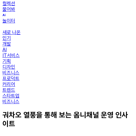
컬렉션
물어봐
놀이터
새로 나온
인기
개발
AI
IT서비스
기획
디자인
비즈니스
프로덕트
커리어
트렌드
스타트업
비즈니스
궈차오 열풍을 통해 보는 옴니채널 운영 인사
이트