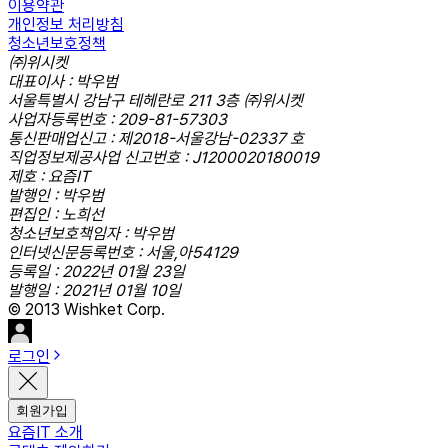
이용약관
개인정보 처리방침
청소년보호정책
㈜위시켓
대표이사 : 박우범
서울특별시 강남구 테헤란로 211 3층 ㈜위시켓
사업자등록번호 : 209-81-57303
통신판매업신고 : 제2018-서울강남-02337 호
직업정보제공사업 신고번호 : J1200020180019
제호 : 요즘IT
발행인 : 박우범
편집인 : 노희선
청소년보호책임자 : 박우범
인터넷신문등록번호 : 서울,아54129
등록일 : 2022년 01월 23일
발행일 : 2021년 01월 10일
© 2013 Wishket Corp.
로그인
회원가입
요즘IT 소개