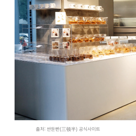
출처: 싼둔빤(三顿半) 공식사이트