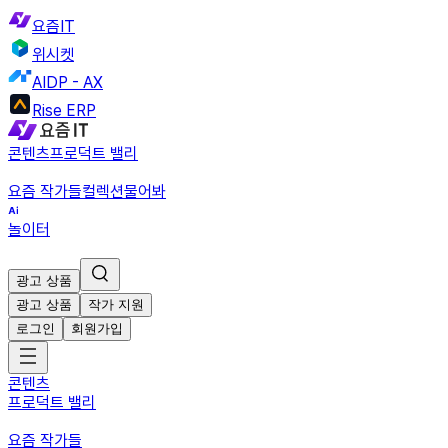
요즘IT
위시켓
AIDP - AX
Rise ERP
콘텐츠
프로덕트 밸리
요즘 작가들
컬렉션
물어봐
놀이터
광고 상품
광고 상품
작가 지원
로그인
회원가입
콘텐츠
프로덕트 밸리
요즘 작가들