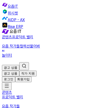
요즘IT
위시켓
AIDP - AX
Rise ERP
콘텐츠
프로덕트 밸리
요즘 작가들
컬렉션
물어봐
놀이터
광고 상품
광고 상품
작가 지원
로그인
회원가입
콘텐츠
프로덕트 밸리
요즘 작가들