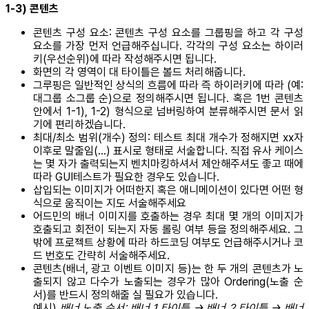
1-3) 콘텐츠
콘텐츠 구성 요소: 콘텐츠 구성 요소를 그룹핑을 하고 각 구성
요소를 가장 먼저 언급해주십니다. 각각의 구성 요소는 하이러
키(우선순위)에 따라 작성해주시면 됩니다.
화면의 각 영역이 대 타이틀은 볼드 처리해줍니다.
그루핑은 일반적인 상식의 흐름에 따라 즉 하이러키에 따라 (예:
대그룹 소그룹 순)으로 정의해주시면 됩니다. 혹은 1번 콘텐츠
안에서 1-1), 1-2) 형식으로 넘버링하여 분류해주시면 문서 읽
기에 편리하겠습니다.
최대/최소 범위(개수) 정의: 테스트 최대 개수가 정해지면 xx자
이후로 말줄임(…) 표시로 형태로 서술합니다. 직접 유사 케이스
는 몇 자가 출력되는지 벤치마킹하셔서 제안해주셔도 좋고 때에
따라 GUI테스트가 필요한 경우도 있습니다.
삽입되는 이미지가 어떠한지 혹은 애니메이션이 있다면 어떤 형
식으로 움직이는 지도 서술해주세요
어드민의 배너 이미지를 호출하는 경우 최대 몇 개의 이미지가
호출되고 회전이 되는지 자동 롤링 여부 등을 정의해주세요. 그
밖에 프로젝트 상황에 따라 하드코딩 여부도 언급해주시거나 코
드 번호도 간략히 서술해주세요.
콘텐츠(배너, 광고 이벤트 이미지 등)는 한 두 개의 콘텐츠가 노
출되지 않고 다수가 노출되는 경우가 많아 Ordering(노출 순
서)를 반드시 정의해줄 실 필요가 있습니다.
예시)
배너 노출 순서: 배너 1 타이틀 → 배너 2 타이틀 → 배너