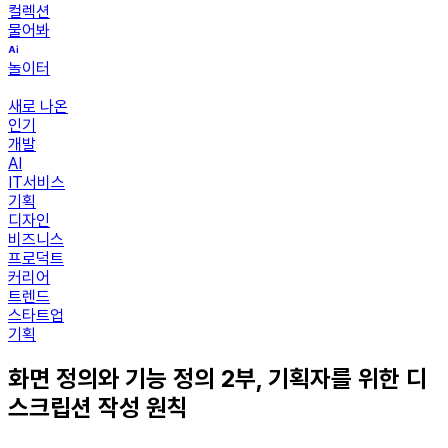
컬렉션
물어봐
놀이터
새로 나온
인기
개발
AI
IT서비스
기획
디자인
비즈니스
프로덕트
커리어
트렌드
스타트업
기획
화면 정의와 기능 정의 2부, 기획자를 위한 디
스크립션 작성 원칙