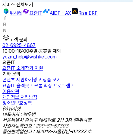
서비스 전체보기
위시켓
요즘IT
AIDP - AX
Rise ERP
고객 문의
02-6925-4867
10:00-18:00
주말·공휴일 제외
yozm_help@wishket.com
요즘IT
요즘IT 소개
작가 지원
기타 문의
콘텐츠 제안하기
광고 상품 보기
요즘IT 슬랙봇
크롬 확장 프로그램
이용약관
개인정보 처리방침
청소년보호정책
㈜위시켓
대표이사 : 박우범
서울특별시 강남구 테헤란로 211 3층 ㈜위시켓
사업자등록번호 : 209-81-57303
통신판매업신고 : 제2018-서울강남-02337 호