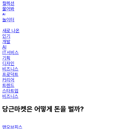
컬렉션
물어봐
놀이터
새로 나온
인기
개발
AI
IT서비스
기획
디자인
비즈니스
프로덕트
커리어
트렌드
스타트업
비즈니스
당근마켓은 어떻게 돈을 벌까?
맨오브피스