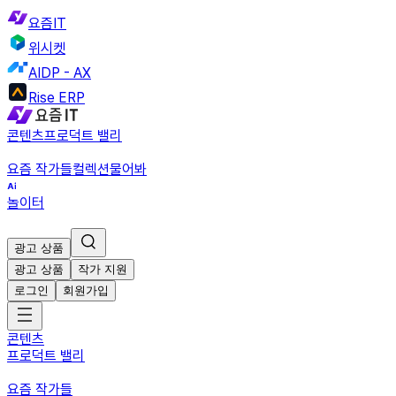
요즘IT
위시켓
AIDP - AX
Rise ERP
콘텐츠
프로덕트 밸리
요즘 작가들
컬렉션
물어봐
놀이터
광고 상품
광고 상품
작가 지원
로그인
회원가입
콘텐츠
프로덕트 밸리
요즘 작가들