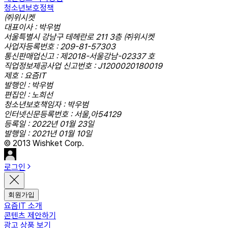
청소년보호정책
㈜위시켓
대표이사 : 박우범
서울특별시 강남구 테헤란로 211 3층 ㈜위시켓
사업자등록번호 : 209-81-57303
통신판매업신고 : 제2018-서울강남-02337 호
직업정보제공사업 신고번호 : J1200020180019
제호 : 요즘IT
발행인 : 박우범
편집인 : 노희선
청소년보호책임자 : 박우범
인터넷신문등록번호 : 서울,아54129
등록일 : 2022년 01월 23일
발행일 : 2021년 01월 10일
© 2013 Wishket Corp.
로그인
회원가입
요즘IT 소개
콘텐츠 제안하기
광고 상품 보기