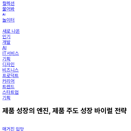
컬렉션
물어봐
놀이터
새로 나온
인기
개발
AI
IT서비스
기획
디자인
비즈니스
프로덕트
커리어
트렌드
스타트업
기획
제품 성장의 엔진, 제품 주도 성장 바이럴 전략
매거진 입맛