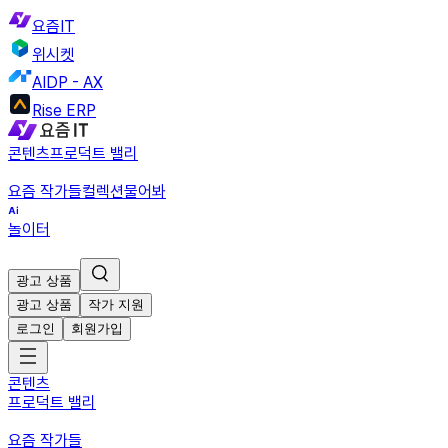
요즘IT
위시켓
AIDP - AX
Rise ERP
콘텐츠
프로덕트 밸리
요즘 작가들
컬렉션
물어봐
놀이터
광고 상품
광고 상품
작가 지원
로그인
회원가입
콘텐츠
프로덕트 밸리
요즘 작가들