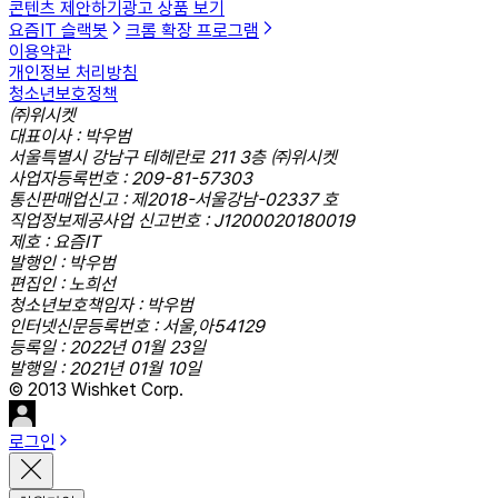
콘텐츠 제안하기
광고 상품 보기
요즘IT 슬랙봇
크롬 확장 프로그램
이용약관
개인정보 처리방침
청소년보호정책
㈜위시켓
대표이사 : 박우범
서울특별시 강남구 테헤란로 211 3층 ㈜위시켓
사업자등록번호 : 209-81-57303
통신판매업신고 : 제2018-서울강남-02337 호
직업정보제공사업 신고번호 : J1200020180019
제호 : 요즘IT
발행인 : 박우범
편집인 : 노희선
청소년보호책임자 : 박우범
인터넷신문등록번호 : 서울,아54129
등록일 : 2022년 01월 23일
발행일 : 2021년 01월 10일
© 2013 Wishket Corp.
로그인