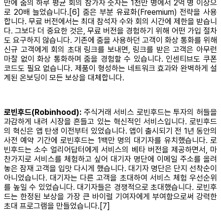
만에 줌의 하루 평균 회의 참가자 숫자는 1천만 명에서 2억 명 이상으
로 20배 늘었습니다.[6] 줌은 부분 유료화(Freemium) 전략을 사용
합니다. 무료 버전에서는 최대 참석자 수와 회의 시간에 제한을 받습니
다. 그보다 더 중요한 것은, 무료 버전을 경험하기 위해 어떤 가입 절차
도 요구하지 않습니다. 기존에 줌을 사용하던 고객이 화상 통화를 위해
신규 고객에게 회의 초대 링크를 보내면, 링크를 받은 고객은 아무런
마찰 없이 화상 통화하며 줌을 경험할 수 있습니다. 인센티브도 쿠폰
코드도 필요 없습니다. 제품이 형성하는 네트워크 효과와 완벽하게 설
계된 온보딩이 모든 보상을 대체합니다.
로빈후드(Robinhood):
주식거래 서비스 로빈후드는 투자의 허들을
과감하게 내려 시장을 흔들고 있는 혁신적인 서비스입니다. 로빈후드
의 혁신은 앱 탄생 이전부터 있었습니다. 앱이 출시되기 전 1년 동안의
사전 예약 기간에 로빈후드는 1백만 명의 대기자를 유치했습니다. 로
빈후드는 소수 얼리어답터에게 서비스의 베타 버전을 제공하면서, 마
찬가지로 서비스를 체험하고 싶어 대기자 명단에 이메일 주소를 올려
놓은 잠재 고객을 입맛 다시게 했습니다. 대기자 명단은 단지 선착순이
아니었습니다. 대기자는 다른 고객을 초대하여 서비스 체험 우선순위
를 높일 수 있었습니다. 대기자들은 경쟁적으로 초대했습니다. 로빈후
드는 한정된 보상을 가장 큰 바이럴 기여자에게 부여함으로써 강력한
초대 프로그램을 만들었습니다.[7]