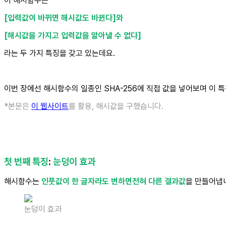
이 해시함수는
[입력값이 바뀌면 해시값도 바뀐다]와
[해시값을 가지고 입력값을 알아낼 수 없다]
라는 두 가지 특징을 갖고 있는데요.
이번 장에선 해시함수의 일종인 SHA-256에 직접 값을 넣어보며 이
*본문은
이 웹사이트
를 활용, 해시값을 구했습니다.
첫 번째 특징
:
눈덩이 효과
해시함수는
인풋값이 한 글자라도 변하면전혀 다른 결과값
을 만들어냅
눈덩이 효과