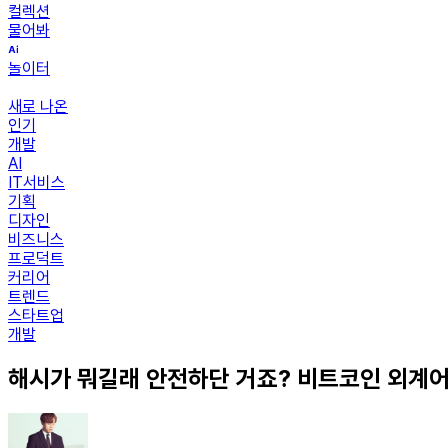
컬렉션
물어봐
놀이터
새로 나온
인기
개발
AI
IT서비스
기획
디자인
비즈니스
프로덕트
커리어
트렌드
스타트업
개발
해시가 뭐길래 안전하단 거죠? 비트코인 외계어