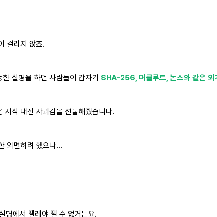
이 걸리지 않죠.
능한 설명을 하던 사람들이 갑자기
SHA-256, 머클루트, 논스와 같은
외
은 지식 대신 자괴감을 선물해줬습니다.
대한 외면하려 했으나…
설명에서 뗄레야 뗄 수 없거든요.