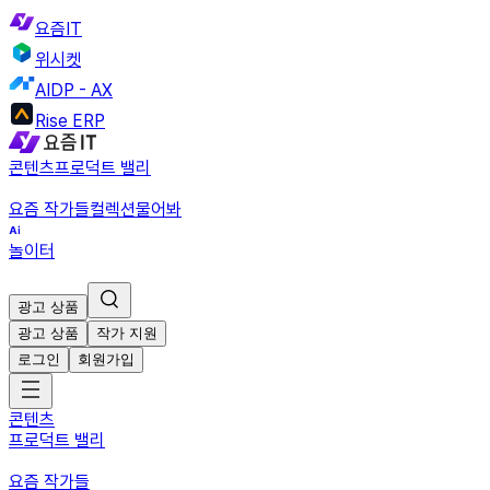
요즘IT
위시켓
AIDP - AX
Rise ERP
콘텐츠
프로덕트 밸리
요즘 작가들
컬렉션
물어봐
놀이터
광고 상품
광고 상품
작가 지원
로그인
회원가입
콘텐츠
프로덕트 밸리
요즘 작가들