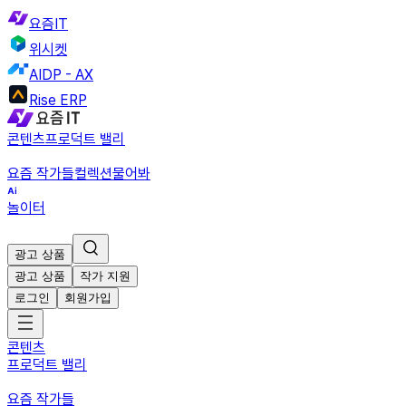
요즘IT
위시켓
AIDP - AX
Rise ERP
콘텐츠
프로덕트 밸리
요즘 작가들
컬렉션
물어봐
놀이터
광고 상품
광고 상품
작가 지원
로그인
회원가입
콘텐츠
프로덕트 밸리
요즘 작가들