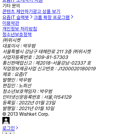
요즘IT 소개
작가 지원
기타 문의
콘텐츠 제안하기
광고 상품 보기
요즘IT 슬랙봇
크롬 확장 프로그램
이용약관
개인정보 처리방침
청소년보호정책
㈜위시켓
대표이사 : 박우범
서울특별시 강남구 테헤란로 211 3층 ㈜위시켓
사업자등록번호 : 209-81-57303
통신판매업신고 : 제2018-서울강남-02337 호
직업정보제공사업 신고번호 : J1200020180019
제호 : 요즘IT
발행인 : 박우범
편집인 : 노희선
청소년보호책임자 : 박우범
인터넷신문등록번호 : 서울,아54129
등록일 : 2022년 01월 23일
발행일 : 2021년 01월 10일
© 2013 Wishket Corp.
로그인