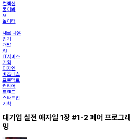
컬렉션
물어봐
놀이터
새로 나온
인기
개발
AI
IT서비스
기획
디자인
비즈니스
프로덕트
커리어
트렌드
스타트업
기획
대기업 실전 애자일 1장 #1-2 페어 프로그래
밍