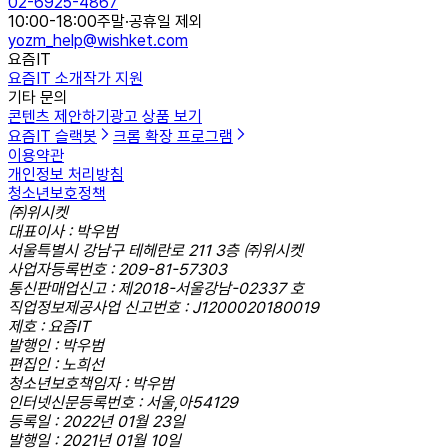
02-6925-4867
10:00-18:00
주말·공휴일 제외
yozm_help@wishket.com
요즘IT
요즘IT 소개
작가 지원
기타 문의
콘텐츠 제안하기
광고 상품 보기
요즘IT 슬랙봇
크롬 확장 프로그램
이용약관
개인정보 처리방침
청소년보호정책
㈜위시켓
대표이사 : 박우범
서울특별시 강남구 테헤란로 211 3층 ㈜위시켓
사업자등록번호 : 209-81-57303
통신판매업신고 : 제2018-서울강남-02337 호
직업정보제공사업 신고번호 : J1200020180019
제호 : 요즘IT
발행인 : 박우범
편집인 : 노희선
청소년보호책임자 : 박우범
인터넷신문등록번호 : 서울,아54129
등록일 : 2022년 01월 23일
발행일 : 2021년 01월 10일