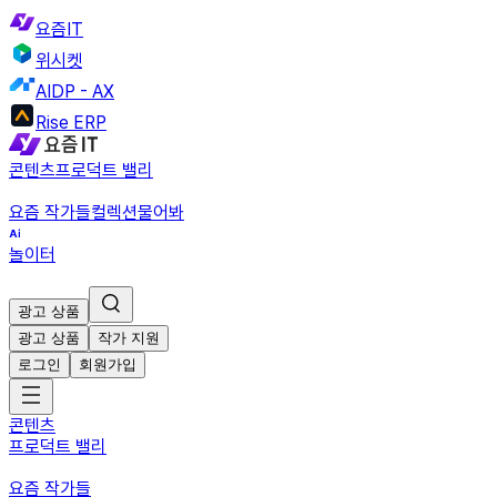
요즘IT
위시켓
AIDP - AX
Rise ERP
콘텐츠
프로덕트 밸리
요즘 작가들
컬렉션
물어봐
놀이터
광고 상품
광고 상품
작가 지원
로그인
회원가입
콘텐츠
프로덕트 밸리
요즘 작가들