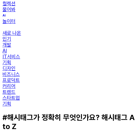
컬렉션
물어봐
놀이터
새로 나온
인기
개발
AI
IT서비스
기획
디자인
비즈니스
프로덕트
커리어
트렌드
스타트업
기획
#해시태그가 정확히 무엇인가요? 해시태그 A
to Z