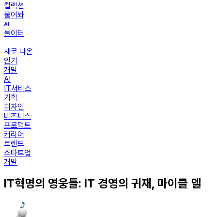
컬렉션
물어봐
놀이터
새로 나온
인기
개발
AI
IT서비스
기획
디자인
비즈니스
프로덕트
커리어
트렌드
스타트업
개발
IT혁명의 영웅들: IT 경영의 귀재, 마이클 델