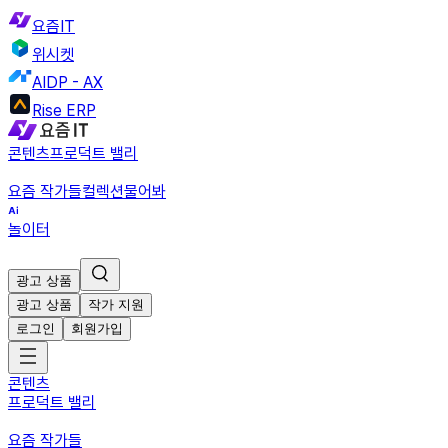
요즘IT
위시켓
AIDP - AX
Rise ERP
콘텐츠
프로덕트 밸리
요즘 작가들
컬렉션
물어봐
놀이터
광고 상품
광고 상품
작가 지원
로그인
회원가입
콘텐츠
프로덕트 밸리
요즘 작가들