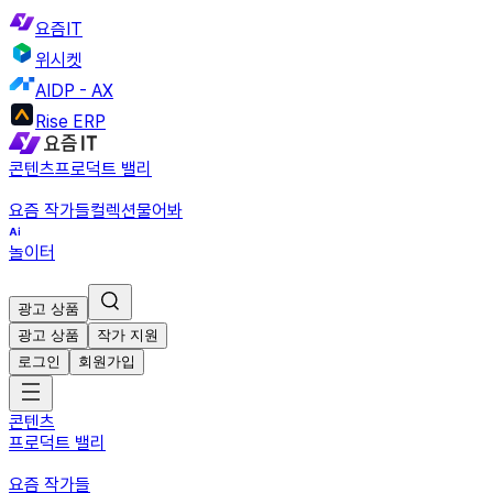
요즘IT
위시켓
AIDP - AX
Rise ERP
콘텐츠
프로덕트 밸리
요즘 작가들
컬렉션
물어봐
놀이터
광고 상품
광고 상품
작가 지원
로그인
회원가입
콘텐츠
프로덕트 밸리
요즘 작가들