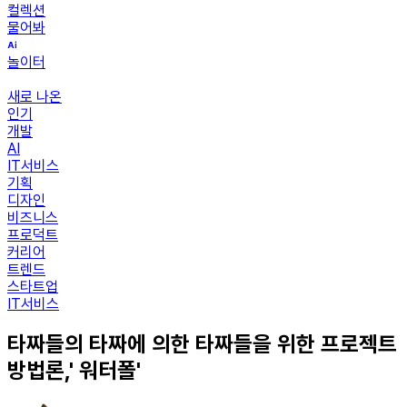
컬렉션
물어봐
놀이터
새로 나온
인기
개발
AI
IT서비스
기획
디자인
비즈니스
프로덕트
커리어
트렌드
스타트업
IT서비스
타짜들의 타짜에 의한 타짜들을 위한 프로젝트
방법론,' 워터폴'