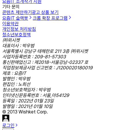
요즘IT 소개
작가 지원
기타 문의
콘텐츠 제안하기
광고 상품 보기
요즘IT 슬랙봇
크롬 확장 프로그램
이용약관
개인정보 처리방침
청소년보호정책
㈜위시켓
대표이사 : 박우범
서울특별시 강남구 테헤란로 211 3층 ㈜위시켓
사업자등록번호 : 209-81-57303
통신판매업신고 : 제2018-서울강남-02337 호
직업정보제공사업 신고번호 : J1200020180019
제호 : 요즘IT
발행인 : 박우범
편집인 : 노희선
청소년보호책임자 : 박우범
인터넷신문등록번호 : 서울,아54129
등록일 : 2022년 01월 23일
발행일 : 2021년 01월 10일
© 2013 Wishket Corp.
로그인