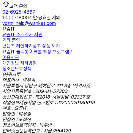
고객 문의
02-6925-4867
10:00-18:00
주말·공휴일 제외
yozm_help@wishket.com
요즘IT
요즘IT 소개
작가 지원
기타 문의
콘텐츠 제안하기
광고 상품 보기
요즘IT 슬랙봇
크롬 확장 프로그램
이용약관
개인정보 처리방침
청소년보호정책
㈜위시켓
대표이사 : 박우범
서울특별시 강남구 테헤란로 211 3층 ㈜위시켓
사업자등록번호 : 209-81-57303
통신판매업신고 : 제2018-서울강남-02337 호
직업정보제공사업 신고번호 : J1200020180019
제호 : 요즘IT
발행인 : 박우범
편집인 : 노희선
청소년보호책임자 : 박우범
인터넷신문등록번호 : 서울,아54129