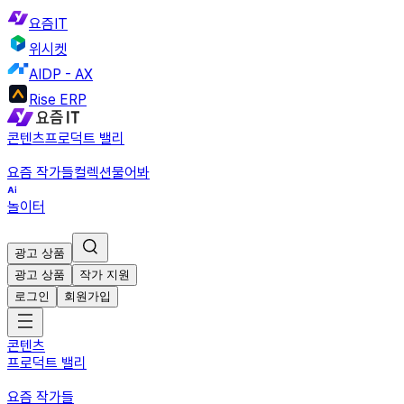
요즘IT
위시켓
AIDP - AX
Rise ERP
콘텐츠
프로덕트 밸리
요즘 작가들
컬렉션
물어봐
놀이터
광고 상품
광고 상품
작가 지원
로그인
회원가입
콘텐츠
프로덕트 밸리
요즘 작가들