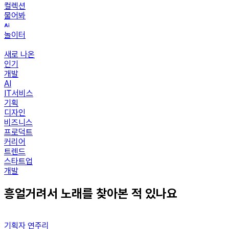
컬렉션
물어봐
놀이터
새로 나온
인기
개발
AI
IT서비스
기획
디자인
비즈니스
프로덕트
커리어
트렌드
스타트업
개발
흥얼거려서 노래를 찾아본 적 있나요
기획자 연주리