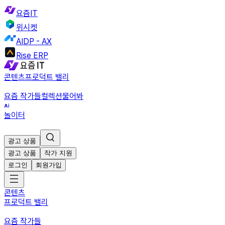
요즘IT
위시켓
AIDP - AX
Rise ERP
콘텐츠
프로덕트 밸리
요즘 작가들
컬렉션
물어봐
놀이터
광고 상품
광고 상품
작가 지원
로그인
회원가입
콘텐츠
프로덕트 밸리
요즘 작가들