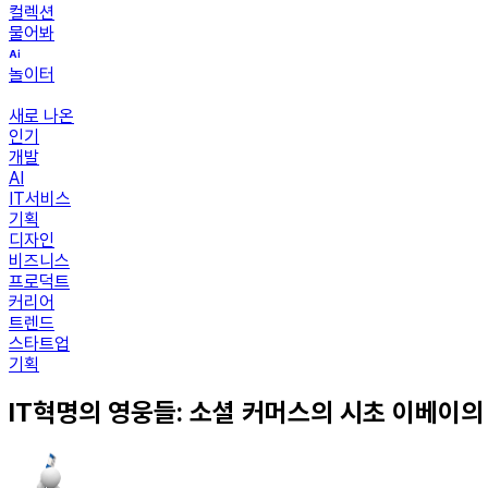
컬렉션
물어봐
놀이터
새로 나온
인기
개발
AI
IT서비스
기획
디자인
비즈니스
프로덕트
커리어
트렌드
스타트업
기획
IT혁명의 영웅들: 소셜 커머스의 시초 이베이의