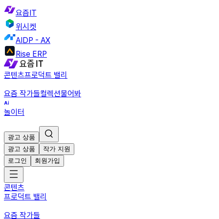
요즘IT
위시켓
AIDP - AX
Rise ERP
콘텐츠
프로덕트 밸리
요즘 작가들
컬렉션
물어봐
놀이터
광고 상품
광고 상품
작가 지원
로그인
회원가입
콘텐츠
프로덕트 밸리
요즘 작가들