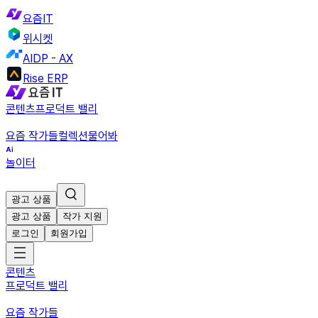
요즘IT
위시켓
AIDP - AX
Rise ERP
콘텐츠
프로덕트 밸리
요즘 작가들
컬렉션
물어봐
놀이터
광고 상품
광고 상품
작가 지원
로그인
회원가입
콘텐츠
프로덕트 밸리
요즘 작가들