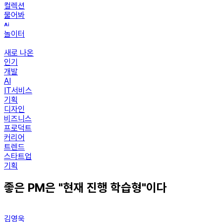
컬렉션
물어봐
놀이터
새로 나온
인기
개발
AI
IT서비스
기획
디자인
비즈니스
프로덕트
커리어
트렌드
스타트업
기획
좋은 PM은 "현재 진행 학습형"이다
김영욱