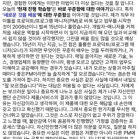
지만, 경험한 이에게는 이만한 마법이 더 이상 없다는 것을 잘 압니다.
오늘의
‘현재 진행 학습형’
은
바로 꾸준함에 대한 이야기
입니다. 특히
‘새로운 것을 배움’
에 대한 꾸준함
을 이야기할 것입니다. 제가 직무 타
이틀을 프로덕트/프로그램 매니저(PM)로 바꿔 달고 업무를 시작한
것이 2006년이니 벌써 15년이나 흘렀습니다. 개발자-매니저를 거쳐
처음 새로운 역할을 시작하면서 이 일이 지금까지 해 오던 일과 비교해
서 쉽지 않을 것이라 생각했지만, 그만큼 배울 점도 많을 것으로 예상
했습니다. 15년이 지난 지금, 느낀 점은 훌륭한 프로덕트/프로그램 매
니저(오너)가 되려면 무엇이든 꾸준히 배우는 것을 두려워하거나, 거
북하게 생각하면 안 된다는 것입니다. 매일 쏟아지는 새로운 기술, 뉴
스, 경쟁업체의 동향뿐만 아니라, 평생 모르고 살았던 고객의 업무도
이해하고 공감해야 하는 경우가 있습니다. 내가 모르는 상황과 마주칠
때마다 좋은PM이라면 늘 솔직하게 "잘 모르겠습니다."라는 겸손한 태
도를 가져야 합니다. 하지만 중요한 사실은 같은 사실에 대해서 내일도
“잘 모르겠습니다”라는 대답은 허용될 수 없다는 사실입니다. 저에게
는 부끄러운 일이나 중요하게 나누고 싶은 사실은 제가 너무 자신만만
했던 순간마다 제품/서비스의 결과가 좋지 않았다는 것입니다. 그 이
유는 자신감이라고 생각하며, 이 제품에 대한 모든 해답을 내 손안에
갖고 있다고 확신했기 때문입니다. 그래서 중요한 한가지를 무시한 채,
건너뛰고 말았습니다. 그것은 스스로 자신감이 없고 주위가 깜깜하다
고 느꼈을 때, 불안감에 더욱 꼼꼼하게 진행했던 ‘가정을 검증하는 프
로세스’였습니다. 자신만만했기에 더 많은 의문을 갖지도, 질문을 하지
도 않았습니다. 중요한 사실은 이런 경험은 저뿐만 아니라 다른 PM에
게도 일어나는 공통된 패턴이라는 것입니다. 지나치게 자신만만한 프