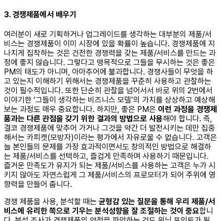
3. 경쟁제품에서 배우기
여러분이 새로 기획하거나 업그레이드를 생각하는 대부분의 제품/서
비스는 경쟁제품이 이미 시장에 있을 확률이 높습니다. 경쟁제품에 지
나치게 집착하는 것은 건전한 경쟁력을 갖는 제품/서비스를 만드는 과
정에 좋지 않습니다. 그렇다고 맹목적으로 그들을 무시하는 것은 좋은
PM의 태도가 아니며, 아마추어에 불과합니다. 경쟁사들이 무엇을 하
고 있는지 이해하기 위해서는 경쟁제품을 꾸준히 사용하고 관찰하는
것이 필수적입니다. 또한 단순히 관찰을 넘어서서 바로 위의 2번에서
이야기한 ‘그들이 생각하는 비즈니스 모델’의 가치를 상상하고 예상해
보는 과정도 매우 중요합니다. 하지만, 좋은 PM은
이런 과정을 경쟁제
품과는 다른 관점을 갖기 위한 결과의 방법으로 사용
해야 합니다. 즉,
결코 경쟁제품에 맞추어 가거나 그것을 약간 더 발전시키는 데만 집중
해서는 카피캣(모방자)이라는 평가에서 자유로울 수 없습니다. 고객은
늘 본인들의 문제를 가장 효과적이면서도 창의적인 방법으로 해결하
는 제품/서비스를 선택하고, 즐겁게 만족하며 사용하기 때문입니다.
즐거운 만족도가 유지가 되는 제품/서비스를 사용하는 고객은 누가 시
키지 않아도 자연스럽게 그 제품/서비스의 프로모터가 되어 주위에 영
향력을 만들어 줍니다.
경쟁 제품을 사용, 분석할 때는
균형감 있는 질문을 통해 우리 제품/서
비스에 유리한 쪽으로 기우는 분석성향을 잘 조절하는 것이 중요
합니
다. 분석 조사가 경쟁제품의 약점을 파악하는 것도 위닝 포인트가 될