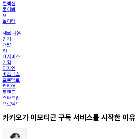
컬렉션
물어봐
놀이터
새로 나온
인기
개발
AI
IT서비스
기획
디자인
비즈니스
프로덕트
커리어
트렌드
스타트업
프로덕트
카카오가 이모티콘 구독 서비스를 시작한 이유