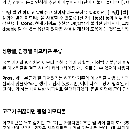
기분, 감탄사 등을 인식해 추천이 이루어진다(단어에 불이 들어온다). 
'
그냥 별 건 아니고 말해주고 싶어서
'라는 문장을 입력하면,
[그냥]
[별]
상황에 맞게 이모티콘을 사용할 수 있도록 [잘 가], [등장] 등의 세
감탄했다.
Cons.
현재 키워드 추천은 On/Off가 불가한 상태인데, 
disable 할 수 있는 옵션이 있다면 사용성 개선에 도움이 될 것으로 보
상황별, 감정별 이모티콘 분류
물론 기존의 방식처럼 이모티콘 창을 열어 상황별, 감정별로 분류된 이모
된 이모티콘은 결국 하나의 카테고라이징 개념으로 볼 수 있으며 사용자
Pros.
세부 분류가 잘 되어있기는 하지만 기존의 이모티콘 사용 방식과 
선되지 않을까?라는 생각도 잠시 했었지만, 이미 텍스트 창에 입력된 키
것 아닌가'하는 나이브한 뇌피셜로 일단락되었다. 좁은 화면에 굳이 검
고르기 귀찮다면 랜덤 이모티콘
이모티콘은 쓰고 싶지만 고르기는 귀찮다면? 혹은 뭘 써야 할지 모르겠
굳이 찾아 쓰기는 귀찮은 사용자들을 배려한 기능처럼 보이는데, 본인이