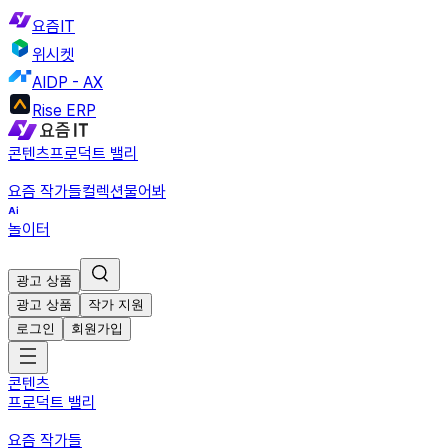
요즘IT
위시켓
AIDP - AX
Rise ERP
콘텐츠
프로덕트 밸리
요즘 작가들
컬렉션
물어봐
놀이터
광고 상품
광고 상품
작가 지원
로그인
회원가입
콘텐츠
프로덕트 밸리
요즘 작가들