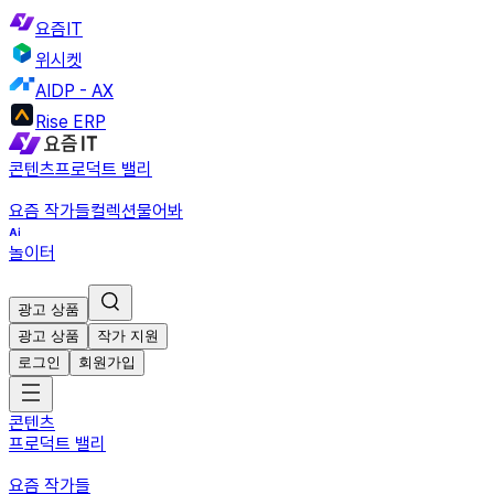
요즘IT
위시켓
AIDP - AX
Rise ERP
콘텐츠
프로덕트 밸리
요즘 작가들
컬렉션
물어봐
놀이터
광고 상품
광고 상품
작가 지원
로그인
회원가입
콘텐츠
프로덕트 밸리
요즘 작가들