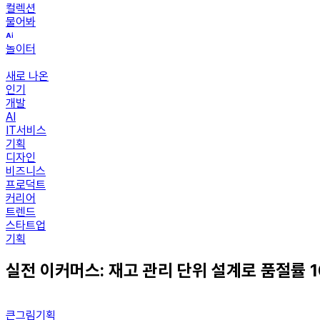
컬렉션
물어봐
놀이터
새로 나온
인기
개발
AI
IT서비스
기획
디자인
비즈니스
프로덕트
커리어
트렌드
스타트업
기획
실전 이커머스: 재고 관리 단위 설계로 품절률 
큰그림기획