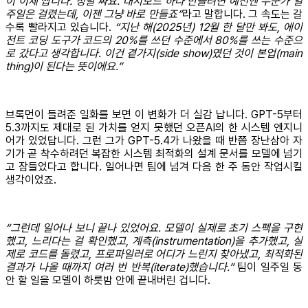
이 이제 쌉니다. 정말 싸요. 대시보드 하나 만들려면 예전엔 누군가 일
주일은 걸렸는데, 이젠 그냥 바로 만들죠”
라고 말합니다. 그 속도는 갈
수록 빨라지고 있습니다.
“지난 해(2025년) 12월 한 달만 봐도, 에이
전트 코딩 도구가 코드의 20%를 쓰던 수준에서 80%를 쓰는 수준으
로 갔다고 생각합니다. 이건 곁가지(side show)였던 것이 본업(main
thing)이 된다는 뜻이에요.”
브록먼이 들려준 일화를 보면 이 변화가 더 실감 납니다. GPT-5부터
5.3까지도 제대로 된 가치를 얻지 못했던 오픈AI의 한 시스템 엔지니
어가 있었답니다. 그런 그가 GPT-5.4가 나왔을 때 반쯤 장난삼아 자
기가 곧 착수하려던 복잡한 시스템 최적화의 설계 문서를 모델에 넘기
고 잠들었다고 합니다. 일어나면 팀에 넘겨 다음 한 주 동안 작업시킬
생각이었죠.
“그런데 일어나 보니 끝나 있었어요. 모델이 실제로 초기 스펙을 구현
했고, 느리다는 걸 확인했고, 계측(instrumentation)을 추가했고, 실
제로 코드를 돌렸고, 프로파일러로 어디가 느린지 찾아냈고, 최적화된
결과가 나올 때까지 여러 번 반복(iterate)했습니다.”
팀이 일주일 동
안 할 일을 모델이 하룻밤 안에 끝내버린 겁니다.