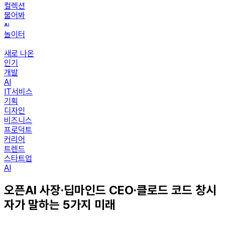
컬렉션
물어봐
놀이터
새로 나온
인기
개발
AI
IT서비스
기획
디자인
비즈니스
프로덕트
커리어
트렌드
스타트업
AI
오픈AI 사장·딥마인드 CEO·클로드 코드 창시
자가 말하는 5가지 미래