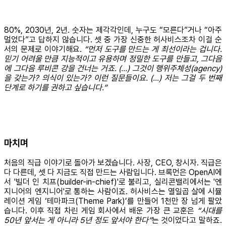
80%, 2030년, 2년. 숫자는 제각각인데, 누구도 “모른다”거나 “아주
멀었다”고 답하지 않습니다. 셋 중 가장 신중한 허사비스조차 이걸 순
서의 문제로 이야기해요.
“먼저 도구를 만드는 게 최선이라는 겁니다.
믿기 어려울 만큼 지능적이고 유용하며 정밀한 도구를 만들고, 그다음
에 그다음 루비콘 강을 건너는 거죠. (...) 그것이 행위주체성(agency)
을 갖는가? 의식이 있는가? 이런 질문들이요. (...) 저는 그걸 두 번째
단계로 하기를 권하고 싶습니다.”
마치며
처음의 직급 이야기로 돌아가 보겠습니다. 사장, CEO, 창시자. 직급은
다 다른데, 셋 다 지금도 직접 만드는 사람입니다. 브록먼은 OpenAI에
서 '빌더 인 치프(builder-in-chief)'로 불리고, 실리콘밸리에서는 '엔
지니어의 엔지니어'로 통하는 사람이죠. 허사비스는 열일곱 살에 시뮬
레이션 게임 ‘테마파크(Theme Park)’를 만들어 1천만 장 넘게 팔았
습니다. 이후 직접 차린 게임 회사에서 배운 가장 큰 교훈은
“시대를
50년 앞서는 게 아니라 5년 정도 앞서야 한다”
는 것이었다고 말하죠.