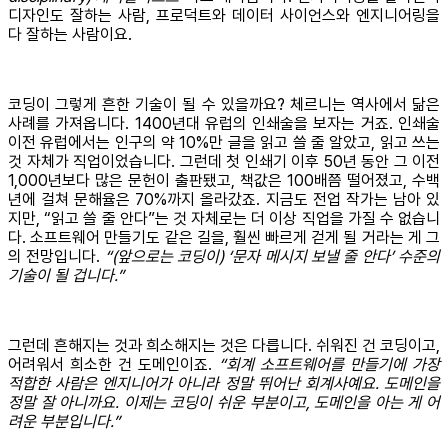
디자인도 잘하는 사람, 프로덕트와 데이터 사이언스와 엔지니어링을
다 잘하는 사람이요.
코딩이 그렇게 흔한 기술이 될 수 있을까요? 체르니는 역사에서 닮은
사례를 가져옵니다. 1400년대 유럽의 인쇄술을 보자는 거죠. 인쇄술
이전 유럽에서는 인구의 약 10%만 글을 읽고 쓸 줄 알았고, 읽고 쓰는
것 자체가 직업이었습니다. 그런데 첫 인쇄기 이후 50년 동안 그 이전
1,000년보다 많은 문헌이 출판됐고, 책값은 100배쯤 떨어졌고, 수백
년에 걸쳐 문해율은 70%까지 올라갔죠. 지금도 전업 작가는 남아 있
지만, “읽고 쓸 줄 안다”는 것 자체로는 더 이상 직업을 가질 수 없습니
다. 소프트웨어 만들기도 같은 길을, 훨씬 빠르게 걷게 될 거라는 게 그
의 전망입니다.
“(앞으로는 코딩이) ‘문자 메시지 보낼 줄 안다’ 수준의
기술이 될 겁니다.”
그런데 흔해지는 것과 희소해지는 것은 다릅니다. 쉬워진 건 코딩이고,
어려워서 희소한 건 도메인이죠.
“회계 소프트웨어를 만들기에 가장
적합한 사람은 엔지니어가 아니라 정말 뛰어난 회계사예요. 도메인을
정말 잘 아니까요. 이제는 코딩이 쉬운 부분이고, 도메인을 아는 게 어
려운 부분입니다.”