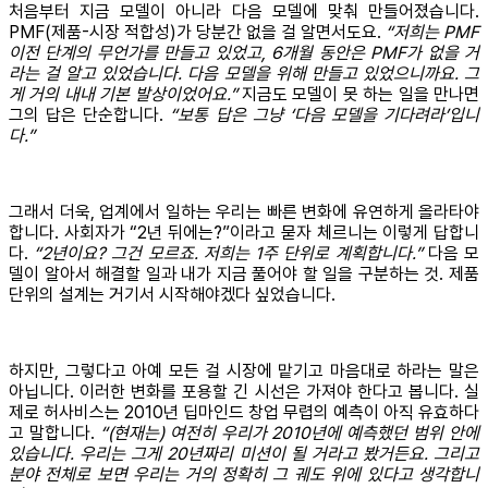
처음부터 지금 모델이 아니라 다음 모델에 맞춰 만들어졌습니다.
PMF(제품-시장 적합성)가 당분간 없을 걸 알면서도요.
“저희는 PMF
이전 단계의 무언가를 만들고 있었고, 6개월 동안은 PMF가 없을 거
라는 걸 알고 있었습니다. 다음 모델을 위해 만들고 있었으니까요. 그
게 거의 내내 기본 발상이었어요.”
지금도 모델이 못 하는 일을 만나면
그의 답은 단순합니다.
“보통 답은 그냥 ‘다음 모델을 기다려라’입니
다.”
그래서 더욱, 업계에서 일하는 우리는 빠른 변화에 유연하게 올라타야
합니다. 사회자가 “2년 뒤에는?”이라고 묻자 체르니는 이렇게 답합니
다.
“2년이요? 그건 모르죠. 저희는 1주 단위로 계획합니다.”
다음 모
델이 알아서 해결할 일과 내가 지금 풀어야 할 일을 구분하는 것. 제품
단위의 설계는 거기서 시작해야겠다 싶었습니다.
하지만, 그렇다고 아예 모든 걸 시장에 맡기고 마음대로 하라는 말은
아닙니다. 이러한 변화를 포용할 긴 시선은 가져야 한다고 봅니다. 실
제로 허사비스는 2010년 딥마인드 창업 무렵의 예측이 아직 유효하다
고 말합니다.
“(현재는) 여전히 우리가 2010년에 예측했던 범위 안에
있습니다. 우리는 그게 20년짜리 미션이 될 거라고 봤거든요. 그리고
분야 전체로 보면 우리는 거의 정확히 그 궤도 위에 있다고 생각합니