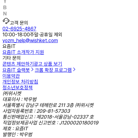
고객 문의
02-6925-4867
10:00-18:00
주말·공휴일 제외
yozm_help@wishket.com
요즘IT
요즘IT 소개
작가 지원
기타 문의
콘텐츠 제안하기
광고 상품 보기
요즘IT 슬랙봇
크롬 확장 프로그램
이용약관
개인정보 처리방침
청소년보호정책
㈜위시켓
대표이사 : 박우범
서울특별시 강남구 테헤란로 211 3층 ㈜위시켓
사업자등록번호 : 209-81-57303
통신판매업신고 : 제2018-서울강남-02337 호
직업정보제공사업 신고번호 : J1200020180019
제호 : 요즘IT
발행인 : 박우범