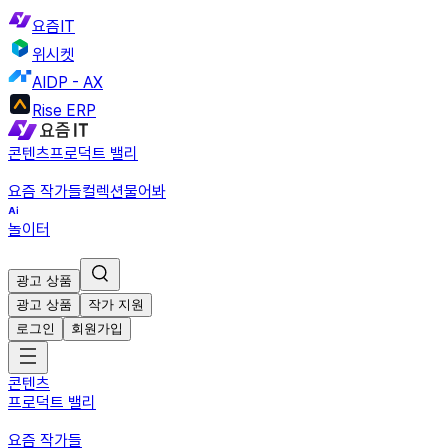
요즘IT
위시켓
AIDP - AX
Rise ERP
콘텐츠
프로덕트 밸리
요즘 작가들
컬렉션
물어봐
놀이터
광고 상품
광고 상품
작가 지원
로그인
회원가입
콘텐츠
프로덕트 밸리
요즘 작가들