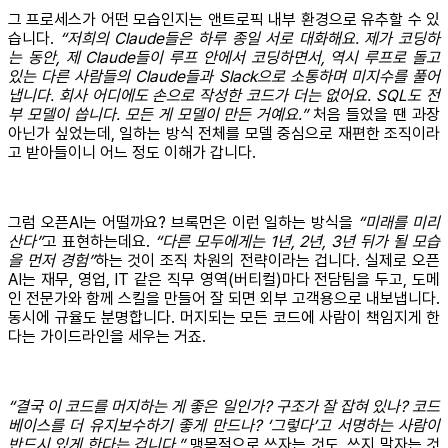
그 프로세스가 어떤 모습인지는 앤트로픽 내부 환경으로 유추할 수 있
습니다.
“저희의 Claude들은 하루 종일 서로 대화해요. 제가 코딩하
는 동안, 제 Claude들이 루프 안에서 코딩하면서, 역시 루프로 돌고
있는 다른 사람들의 Claude들과 Slack으로 소통하며 미지수를 풀어
냅니다. 회사 어디에도 손으로 작성한 코드가 더는 없어요. SQL도 전
부 모델이 씁니다. 모든 게 모델이 만든 거예요.”
처음 들었을 땐 과장
아닌가 싶었는데, 일하는 방식 전체를 모델 중심으로 재편한 조직이라
고 받아들이니 어느 정도 이해가 갑니다.
그럼 오픈AI는 어떨까요? 브록먼은 이런 일하는 방식을
“미래를 미리
산다”
고 표현하는데요.
“다른 모두에게는 1년, 2년, 3년 뒤가 될 모습
을 먼저 경험”
하는 것이 조직 차원의 전략이라는 겁니다. 실제로 오픈
AI는 재무, 영업, IT 같은 직무 영역(버티컬)마다 전담팀을 두고, 도메
인 전문가와 함께 스킬을 만들어 잘 되면 외부 고객용으로 내보냅니다.
동시에 규율도 분명합니다. 머지되는 모든 코드에 사람이 책임지게 한
다는 가이드라인을 세우는 거죠.
“결국 이 코드를 머지하는 게 좋은 일인가? 구조가 잘 잡혀 있나? 코드
베이스를 더 유지보수하기 좋게 만드나? ‘그렇다’고 서명하는 사람이
반드시 있게 한다는 겁니다.”
맹목적으로 쓰자는 것도, 쓰지 말자는 것