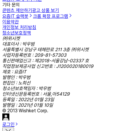
기타 문의
콘텐츠 제안하기
광고 상품 보기
요즘IT 슬랙봇
크롬 확장 프로그램
이용약관
개인정보 처리방침
청소년보호정책
㈜위시켓
대표이사 : 박우범
서울특별시 강남구 테헤란로 211 3층 ㈜위시켓
사업자등록번호 : 209-81-57303
통신판매업신고 : 제2018-서울강남-02337 호
직업정보제공사업 신고번호 : J1200020180019
제호 : 요즘IT
발행인 : 박우범
편집인 : 노희선
청소년보호책임자 : 박우범
인터넷신문등록번호 : 서울,아54129
등록일 : 2022년 01월 23일
발행일 : 2021년 01월 10일
© 2013 Wishket Corp.
로그인