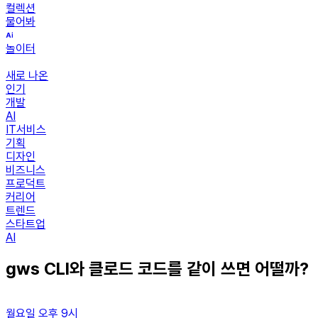
컬렉션
물어봐
놀이터
새로 나온
인기
개발
AI
IT서비스
기획
디자인
비즈니스
프로덕트
커리어
트렌드
스타트업
AI
gws CLI와 클로드 코드를 같이 쓰면 어떨까?
월요일 오후 9시