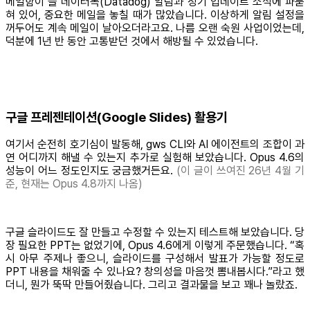
메일함이 늘 데이터독(Datadog) 알림과 정기 업데이트 소식에 파묻
혀 있어, 중요한 메일을 놓칠 때가 많았습니다. 이상하게 알림 설정을
꺼두어도 계속 메일이 날아오더라고요. 나름 오랜 숙원 사업이었는데,
덕분에 1년 반 동안 고통받던 것에서 해방될 수 있었습니다.
구글 프레젠테이션(Google Slides) 활용기
여기서 순전히 호기심이 발동해, gws CLI와 AI 에이전트의 조합이 과
연 어디까지 해낼 수 있는지 추가로 실험해 보았습니다. Opus 4.6의
성능이 어느 정도인지도 궁금했거든요.
(이 글이 쓰여진 26년 4월 기
준, 현재는 Opus 4.8까지 나옴)
구글 슬라이드도 잘 만들고 수정할 수 있는지 테스트해 보았습니다. 당
장 필요한 PPT는 없었기에, Opus 4.6에게 이렇게 주문했습니다. “혹
시 아무 주제나 좋으니, 슬라이드를 구성해서 발표가 가능할 정도로
PPT 내용을 채워줄 수 있나요? 창의성을 마음껏 뽐내봅시다.”라고 했
더니, 뭔가 뚝딱 만들어줬습니다. 그리고 결과물을 보고 꽤나 놀랐죠.