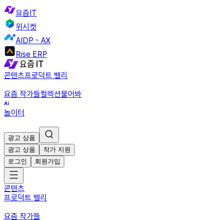
요즘IT
위시켓
AIDP - AX
Rise ERP
콘텐츠
프로덕트 밸리
요즘 작가들
컬렉션
물어봐
놀이터
광고 상품
광고 상품
작가 지원
로그인
회원가입
콘텐츠
프로덕트 밸리
요즘 작가들