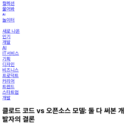
컬렉션
물어봐
놀이터
새로 나온
인기
개발
AI
IT서비스
기획
디자인
비즈니스
프로덕트
커리어
트렌드
스타트업
개발
클로드 코드 vs 오픈소스 모델: 둘 다 써본 개
발자의 결론