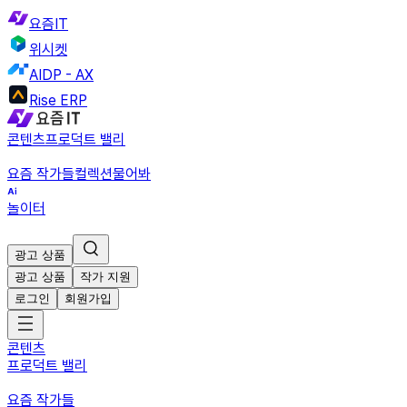
요즘IT
위시켓
AIDP - AX
Rise ERP
콘텐츠
프로덕트 밸리
요즘 작가들
컬렉션
물어봐
놀이터
광고 상품
광고 상품
작가 지원
로그인
회원가입
콘텐츠
프로덕트 밸리
요즘 작가들