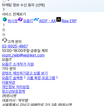
마케팅 정보 수신 동의
(선택)
서비스 전체보기
위시켓
요즘IT
AIDP - AX
Rise ERP
고객 문의
02-6925-4867
10:00-18:00
주말·공휴일 제외
yozm_help@wishket.com
요즘IT
요즘IT 소개
작가 지원
기타 문의
콘텐츠 제안하기
광고 상품 보기
요즘IT 슬랙봇
크롬 확장 프로그램
이용약관
개인정보 처리방침
청소년보호정책
㈜위시켓
대표이사 : 박우범
서울특별시 강남구 테헤란로 211 3층 ㈜위시켓