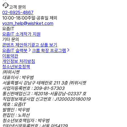
고객 문의
02-6925-4867
10:00-18:00
주말·공휴일 제외
yozm_help@wishket.com
요즘IT
요즘IT 소개
작가 지원
기타 문의
콘텐츠 제안하기
광고 상품 보기
요즘IT 슬랙봇
크롬 확장 프로그램
이용약관
개인정보 처리방침
청소년보호정책
㈜위시켓
대표이사 : 박우범
서울특별시 강남구 테헤란로 211 3층 ㈜위시켓
사업자등록번호 : 209-81-57303
통신판매업신고 : 제2018-서울강남-02337 호
직업정보제공사업 신고번호 : J1200020180019
제호 : 요즘IT
발행인 : 박우범
편집인 : 노희선
청소년보호책임자 : 박우범
인터넷신문등록번호 : 서울,아54129