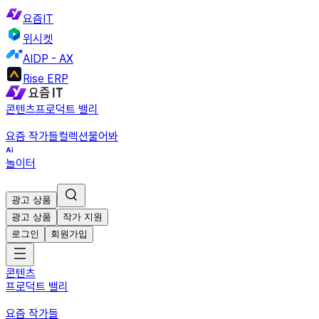
요즘IT
위시켓
AIDP - AX
Rise ERP
콘텐츠
프로덕트 밸리
요즘 작가들
컬렉션
물어봐
놀이터
광고 상품
광고 상품
작가 지원
로그인
회원가입
콘텐츠
프로덕트 밸리
요즘 작가들