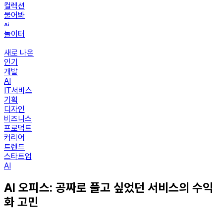
컬렉션
물어봐
놀이터
새로 나온
인기
개발
AI
IT서비스
기획
디자인
비즈니스
프로덕트
커리어
트렌드
스타트업
AI
AI 오피스: 공짜로 풀고 싶었던 서비스의 수익
화 고민