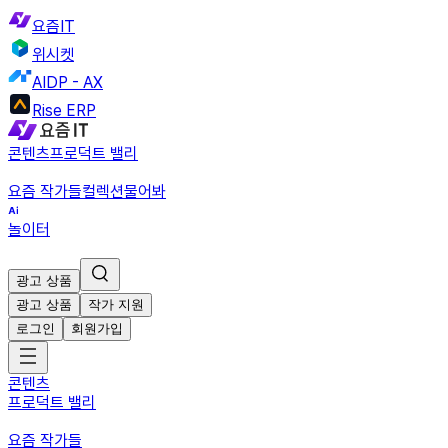
요즘IT
위시켓
AIDP - AX
Rise ERP
콘텐츠
프로덕트 밸리
요즘 작가들
컬렉션
물어봐
놀이터
광고 상품
광고 상품
작가 지원
로그인
회원가입
콘텐츠
프로덕트 밸리
요즘 작가들