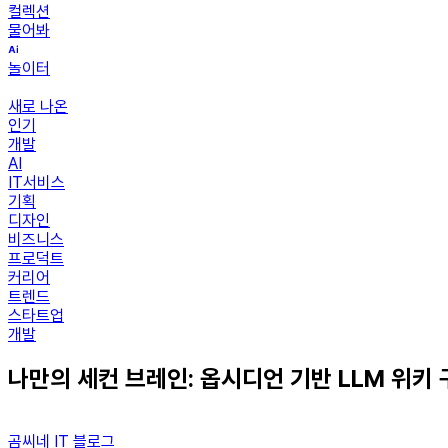
컬렉션
물어봐
놀이터
새로 나온
인기
개발
AI
IT서비스
기획
디자인
비즈니스
프로덕트
커리어
트렌드
스타트업
개발
나만의 세컨 브레인: 옵시디언 기반 LLM 위키
곰씨네 IT 블로그