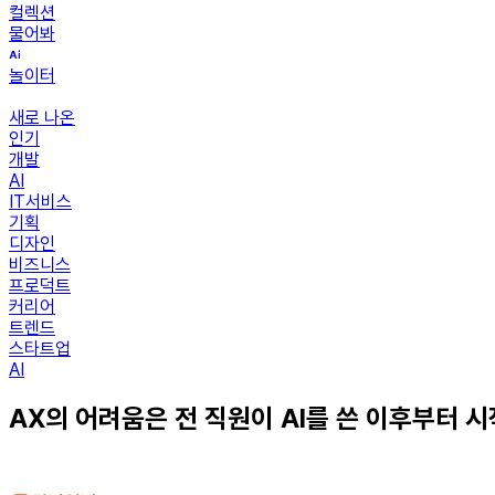
컬렉션
물어봐
놀이터
새로 나온
인기
개발
AI
IT서비스
기획
디자인
비즈니스
프로덕트
커리어
트렌드
스타트업
AI
AX의 어려움은 전 직원이 AI를 쓴 이후부터 