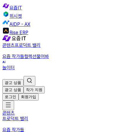
요즘IT
위시켓
AIDP - AX
Rise ERP
콘텐츠
프로덕트 밸리
요즘 작가들
컬렉션
물어봐
놀이터
광고 상품
광고 상품
작가 지원
로그인
회원가입
콘텐츠
프로덕트 밸리
요즘 작가들