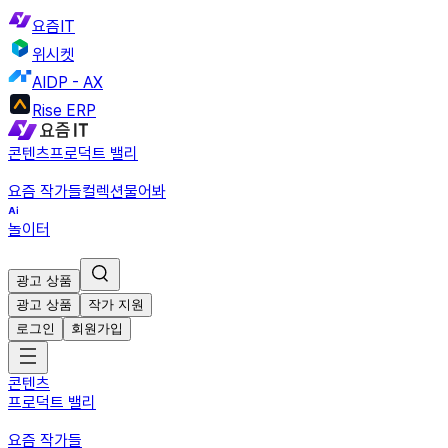
요즘IT
위시켓
AIDP - AX
Rise ERP
콘텐츠
프로덕트 밸리
요즘 작가들
컬렉션
물어봐
놀이터
광고 상품
광고 상품
작가 지원
로그인
회원가입
콘텐츠
프로덕트 밸리
요즘 작가들