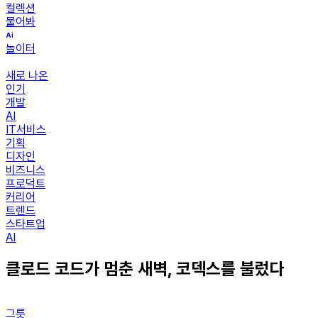
컬렉션
물어봐
놀이터
새로 나온
인기
개발
AI
IT서비스
기획
디자인
비즈니스
프로덕트
커리어
트렌드
스타트업
AI
클로드 코드가 멈춘 새벽, 코덱스를 불렀다
그릇