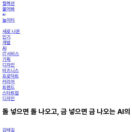
컬렉션
물어봐
놀이터
새로 나온
인기
개발
AI
IT서비스
기획
디자인
비즈니스
프로덕트
커리어
트렌드
스타트업
디자인
돌 넣으면 돌 나오고, 금 넣으면 금 나오는 AI의
김태길