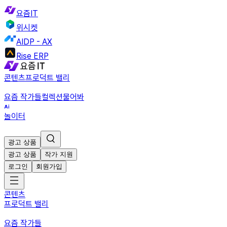
요즘IT
위시켓
AIDP - AX
Rise ERP
콘텐츠
프로덕트 밸리
요즘 작가들
컬렉션
물어봐
놀이터
광고 상품
광고 상품
작가 지원
로그인
회원가입
콘텐츠
프로덕트 밸리
요즘 작가들