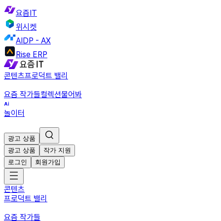
요즘IT
위시켓
AIDP - AX
Rise ERP
콘텐츠
프로덕트 밸리
요즘 작가들
컬렉션
물어봐
놀이터
광고 상품
광고 상품
작가 지원
로그인
회원가입
콘텐츠
프로덕트 밸리
요즘 작가들