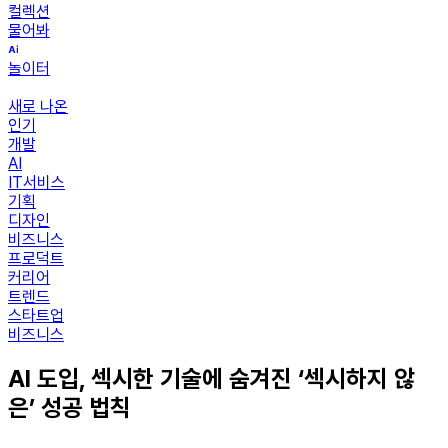
컬렉션
물어봐
놀이터
새로 나온
인기
개발
AI
IT서비스
기획
디자인
비즈니스
프로덕트
커리어
트렌드
스타트업
비즈니스
AI 도입, 섹시한 기술에 숨겨진 ‘섹시하지 않
은’ 성공 법칙