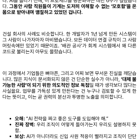
다. AI를 돌리기 전에, 이 프로세스를 명문화하는 데만 6주가 걸렸습니
다.
그동안 사람 직원들이 기계는 도저히 이해할 수 없는 ‘모호함’을 온
몸으로 받아내며 땜질하고 있었던 겁니다.
건설 회사의 사례도 비슷합니다. 한 개발자가 1년 넘게 만든 시스템이
그 사람이 나가자마자 마비됐습니다. 모든 데이터 연결 규칙이 그 사람
머릿속에만 있었기 때문이죠. ‘배관 공사’가 회계 시스템에서 왜 다른
코드로 불리는지 아무도 몰랐습니다.
이 과정에서 기업들은 뼈아픈, 그리고 어찌 보면 무서운 진실을 깨닫습
니다. 많은 지식이 문서화되지 않은 건 단순한 실수가 아니라,
‘대체 불
가능한 사람’이 되기 위한 의도적인 정보 독점
일 때가 생각보다 많다는
사실을요. 업무를 가독성 있게 만든다는 건 누구나 검토할 수 있게 한
다는 뜻이고, 이는 곧 권력의 분산과 투명한 노출을 의미합니다.
오해:
“AI 전략을 짜고 좋은 도구를 도입해야 해.”
진짜 장벽:
우리 조직이 어떻게 돌아가는지 우리도 설명하지 못
함.
보상:
AI가 아니더라도 신입 사원 적응이 빨라지고 조직이 단단