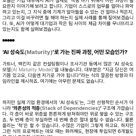
오늘은 기업 내부에서 AI가 실제로 ‘작동’하기 위해서 어떤 과정이 필
요한지 이야기해 보려고 합니다. 기업이 스스로의 업무를 얼마나 파악
하고 있는지, 그 지식 중에 기계가 알아들을 수 있는 건 얼마나 적은지,
그리고 이걸 바꾸려면 뭘 해야 하는지 실제 사례를 통해 짚어보겠습니
다. 또, AI가 어떻게 대기업과 작은 팀 사이의 체급 차이를 무너뜨리고
있는지도 함께 살펴보겠습니다.
‘AI 성숙도
(Maturity)
’로 가는 진짜 과정, 어떤 모습인가?
가트너, 맥킨지 같은 컨설팅펌이나 조사기관 등에서 많은 ‘AI 성숙도
모델
(AI Maturity Model)
’을 내놓습니다. 대부분은 “지금 당신은 여
기쯤 있고요, 다음엔 저기로 가야 됩니다”라는 식의 깔끔한 방향과 타
임라인을 제시하죠. 여기에는 아무런 문제도 없습니다.
하지만 실제 기업 환경에서의 ‘AI 성숙도’는, 그런 선형적인 순서가 아
니라
‘의존성의 적층
(Stack of Dependencies)
’
구조에 가깝습니
다. 각 층이 바로 위층을 튼튼하게 받쳐줘야만 위로 쌓을 수 있는 구조
죠. 두 번째 층이 부실하면 네 번째 층은 절대 올릴 수 없습니다. 물론
올리는 ‘척’은 할 수 있습니다. 수많은 기업이 그렇게 하고요. 하지만
그런 식의 프로젝트는 데모 때는 화려해도, 현장에 투입되면 6개월도