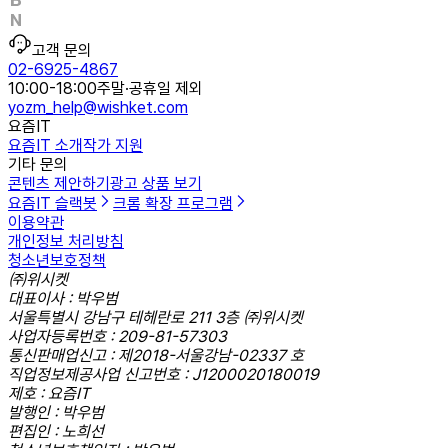
고객 문의
02-6925-4867
10:00-18:00
주말·공휴일 제외
yozm_help@wishket.com
요즘IT
요즘IT 소개
작가 지원
기타 문의
콘텐츠 제안하기
광고 상품 보기
요즘IT 슬랙봇
크롬 확장 프로그램
이용약관
개인정보 처리방침
청소년보호정책
㈜위시켓
대표이사 : 박우범
서울특별시 강남구 테헤란로 211 3층 ㈜위시켓
사업자등록번호 : 209-81-57303
통신판매업신고 : 제2018-서울강남-02337 호
직업정보제공사업 신고번호 : J1200020180019
제호 : 요즘IT
발행인 : 박우범
편집인 : 노희선