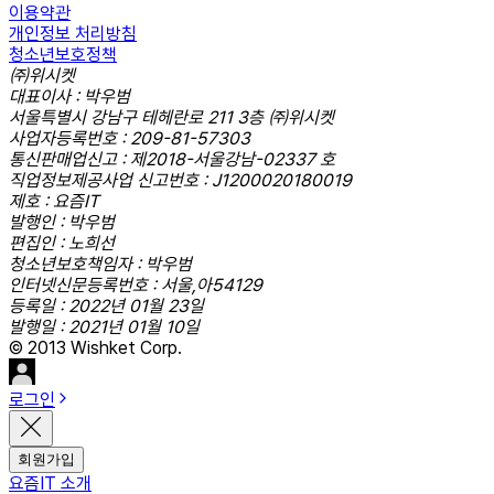
이용약관
개인정보 처리방침
청소년보호정책
㈜위시켓
대표이사 : 박우범
서울특별시 강남구 테헤란로 211 3층 ㈜위시켓
사업자등록번호 : 209-81-57303
통신판매업신고 : 제2018-서울강남-02337 호
직업정보제공사업 신고번호 : J1200020180019
제호 : 요즘IT
발행인 : 박우범
편집인 : 노희선
청소년보호책임자 : 박우범
인터넷신문등록번호 : 서울,아54129
등록일 : 2022년 01월 23일
발행일 : 2021년 01월 10일
© 2013 Wishket Corp.
로그인
회원가입
요즘IT 소개