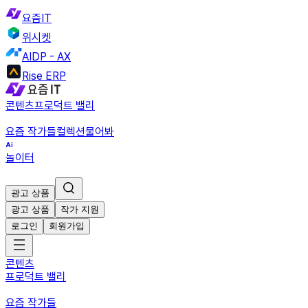
요즘IT
위시켓
AIDP - AX
Rise ERP
콘텐츠
프로덕트 밸리
요즘 작가들
컬렉션
물어봐
놀이터
광고 상품
광고 상품
작가 지원
로그인
회원가입
콘텐츠
프로덕트 밸리
요즘 작가들