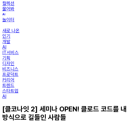
컬렉션
물어봐
놀이터
새로 나온
인기
개발
AI
IT서비스
기획
디자인
비즈니스
프로덕트
커리어
트렌드
스타트업
AI
[클코나잇 2] 세미나 OPEN! 클로드 코드를 내
방식으로 길들인 사람들