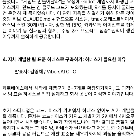
들었더니 "게임도 만들어달라"는 요청에 Godot 게임까지 파생된 케
이스까지, 만드는 건 클로드 코드가 도와줬는데, 9개를 동시에 굴리는
건 온전히 제 몫이었습니다. 이 관리 지옥을 해결하기 위해 만든 것이
중앙 허브 CLAUDE.md + 핸드오프 시스템, tmux 오케스트레이션,
커스텀 스킬 30개+입니다. 망한 웹 RPG, 카카오톡 에이전트를 접게
된 이야기 등 실패담과 함께, "주당 2개 프로젝트 집중" 원칙이 생긴
이유까지 솔직하게 공유합니다.
4. 자체 개발한 팀 표준 하네스로 구축하기: 하네스가 필요한 이유
발표자: 김영채 / VibersAI CTO
제로베이스에서 시작해 제품군이 6~7개로 확장되기까지, 그 과정에
서 팀 표준 하네스를 직접 설계하고 회사 곳곳에 이식한 이야기입니다.
초기 스타트업은 코드베이스가 가벼워서 하네스 없이도 AI가 개발을
잘 해줍니다. 문제는 코드베이스가 커지고 개발자가 2명에서 4명으로
늘어나면서 시작됐습니다. 누가 작업하느냐에 따라 결과물 품질이 달
라지기 시작하는 그 타이밍, 하네스가 필요하다고 처음 느낀 순간부터,
팀 skill과 공용 커맨드로 개발 표준을 세우기까지의 과정을 솔직하게