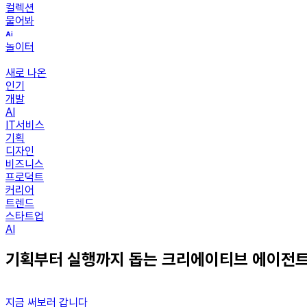
컬렉션
물어봐
놀이터
새로 나온
인기
개발
AI
IT서비스
기획
디자인
비즈니스
프로덕트
커리어
트렌드
스타트업
AI
기획부터 실행까지 돕는 크리에이티브 에이전트 ‘L
지금 써보러 갑니다