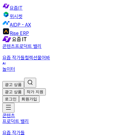
요즘IT
위시켓
AIDP - AX
Rise ERP
콘텐츠
프로덕트 밸리
요즘 작가들
컬렉션
물어봐
놀이터
광고 상품
광고 상품
작가 지원
로그인
회원가입
콘텐츠
프로덕트 밸리
요즘 작가들