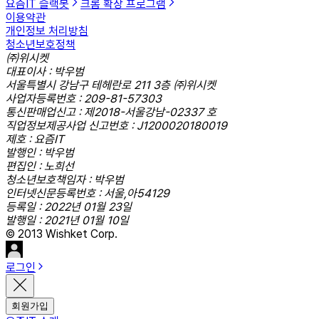
요즘IT 슬랙봇
크롬 확장 프로그램
이용약관
개인정보 처리방침
청소년보호정책
㈜위시켓
대표이사 : 박우범
서울특별시 강남구 테헤란로 211 3층 ㈜위시켓
사업자등록번호 : 209-81-57303
통신판매업신고 : 제2018-서울강남-02337 호
직업정보제공사업 신고번호 : J1200020180019
제호 : 요즘IT
발행인 : 박우범
편집인 : 노희선
청소년보호책임자 : 박우범
인터넷신문등록번호 : 서울,아54129
등록일 : 2022년 01월 23일
발행일 : 2021년 01월 10일
© 2013 Wishket Corp.
로그인
회원가입