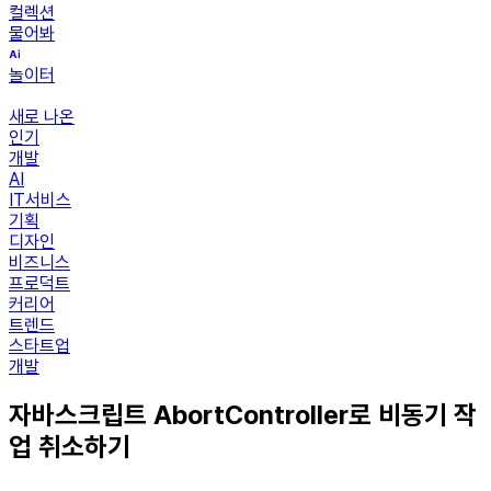
컬렉션
물어봐
놀이터
새로 나온
인기
개발
AI
IT서비스
기획
디자인
비즈니스
프로덕트
커리어
트렌드
스타트업
개발
자바스크립트 AbortController로 비동기 작
업 취소하기