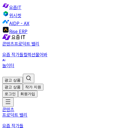
요즘IT
위시켓
AIDP - AX
Rise ERP
콘텐츠
프로덕트 밸리
요즘 작가들
컬렉션
물어봐
놀이터
광고 상품
광고 상품
작가 지원
로그인
회원가입
콘텐츠
프로덕트 밸리
요즘 작가들