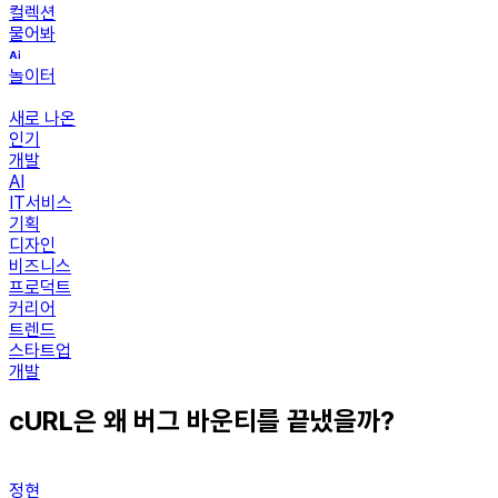
컬렉션
물어봐
놀이터
새로 나온
인기
개발
AI
IT서비스
기획
디자인
비즈니스
프로덕트
커리어
트렌드
스타트업
개발
cURL은 왜 버그 바운티를 끝냈을까?
정현