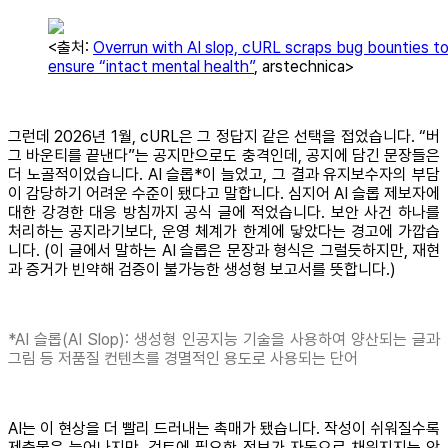
<출처:
Overrun with AI slop, cURL scraps bug bounties t
ensure “intact mental health”
, arstechnica>
그런데 2026년 1월, cURL은 그 정답지 같은 선택을 접었습니다. “버
그 바운티를 끝낸다”는 공지만으로도 충격인데, 공지에 담긴 문장들은
더 노골적이었습니다. AI 슬롭*이 늘었고, 그 결과 유지보수자의 부담
이 감당하기 어려운 수준이 됐다고 말합니다. 심지어 AI 슬롭 제보자에
대한 강경한 대응 방침까지 공식 글에 적었습니다. 보안 사건 하나를
처리하는 공지라기보다, 운영 체계가 한계에 닿았다는 경고에 가깝습
니다. (이 글에서 말하는 AI 슬롭은 문장과 형식은 그럴듯하지만, 재현
과 증거가 빈약해 검증이 불가능한 생성형 보고서를 뜻합니다.)
*AI 슬롭(AI Slop): 생성형 인공지능 기술을 사용하여 양산되는 글과
그림 등 저품질 컨텐츠를 경멸적인 용도로 사용되는 단어
AI는 이 현상을 더 빨리 드러내는 촉매가 됐습니다. 작성이 쉬워질수록
제출물은 늘어나지만, 검토에 필요한 정보가 자동으로 채워지지는 않