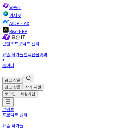
요즘IT
위시켓
AIDP - AX
Rise ERP
콘텐츠
프로덕트 밸리
요즘 작가들
컬렉션
물어봐
놀이터
광고 상품
광고 상품
작가 지원
로그인
회원가입
콘텐츠
프로덕트 밸리
요즘 작가들