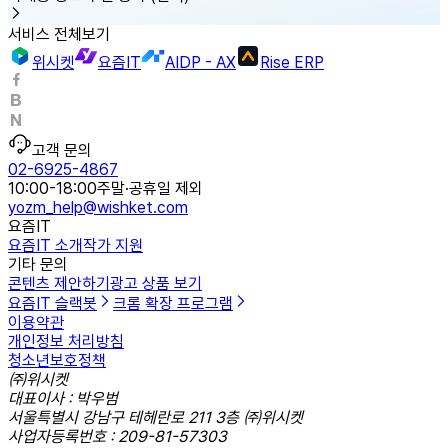
서비스 전체보기
위시켓
요즘IT
AIDP - AX
Rise ERP
고객 문의
02-6925-4867
10:00-18:00
주말·공휴일 제외
yozm_help@wishket.com
요즘IT
요즘IT 소개
작가 지원
기타 문의
콘텐츠 제안하기
광고 상품 보기
요즘IT 슬랙봇
크롬 확장 프로그램
이용약관
개인정보 처리방침
청소년보호정책
㈜위시켓
대표이사 : 박우범
서울특별시 강남구 테헤란로 211 3층 ㈜위시켓
사업자등록번호 : 209-81-57303