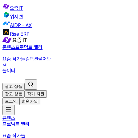
요즘IT
위시켓
AIDP - AX
Rise ERP
콘텐츠
프로덕트 밸리
요즘 작가들
컬렉션
물어봐
놀이터
광고 상품
광고 상품
작가 지원
로그인
회원가입
콘텐츠
프로덕트 밸리
요즘 작가들