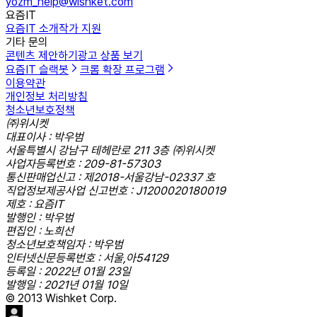
yozm_help@wishket.com
요즘IT
요즘IT 소개
작가 지원
기타 문의
콘텐츠 제안하기
광고 상품 보기
요즘IT 슬랙봇
크롬 확장 프로그램
이용약관
개인정보 처리방침
청소년보호정책
㈜위시켓
대표이사 : 박우범
서울특별시 강남구 테헤란로 211 3층 ㈜위시켓
사업자등록번호 : 209-81-57303
통신판매업신고 : 제2018-서울강남-02337 호
직업정보제공사업 신고번호 : J1200020180019
제호 : 요즘IT
발행인 : 박우범
편집인 : 노희선
청소년보호책임자 : 박우범
인터넷신문등록번호 : 서울,아54129
등록일 : 2022년 01월 23일
발행일 : 2021년 01월 10일
© 2013 Wishket Corp.