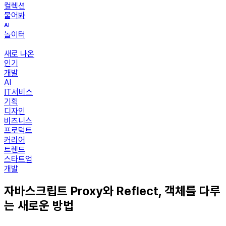
컬렉션
물어봐
놀이터
새로 나온
인기
개발
AI
IT서비스
기획
디자인
비즈니스
프로덕트
커리어
트렌드
스타트업
개발
자바스크립트 Proxy와 Reflect, 객체를 다루
는 새로운 방법