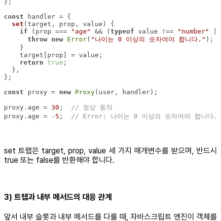
const
set
(
target, prop, value
)
if
 (prop === 
"age"
 && (
typeof
 value !== 
"number"
 ||
throw
new
Error
(
"나이는 0 이상의 숫자여야 합니다."
return
true
const
 proxy = 
new
Proxy
proxy.age = 
30
;  
// 정상 동작
proxy.age = -
5
;  
// Error: 나이는 0 이상의 숫자여야 합니다.
set 트랩은 target, prop, value 세 가지 매개변수를 받으며, 반드시
true 또는 false를 반환해야 합니다.
3) 트랩과 내부 메서드의 대응 관계
앞서 내부 슬롯과 내부 메서드를 다룰 때, 자바스크립트 엔진이 객체를