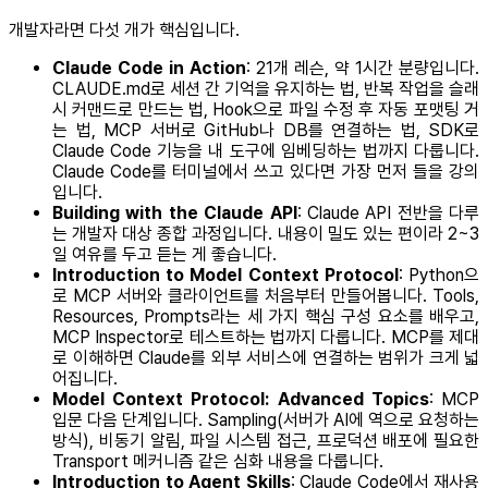
개발자라면 다섯 개가 핵심입니다.
Claude Code in Action
: 21개 레슨, 약 1시간 분량입니다.
CLAUDE.md로 세션 간 기억을 유지하는 법, 반복 작업을 슬래
시 커맨드로 만드는 법, Hook으로 파일 수정 후 자동 포맷팅 거
는 법, MCP 서버로 GitHub나 DB를 연결하는 법, SDK로
Claude Code 기능을 내 도구에 임베딩하는 법까지 다룹니다.
Claude Code를 터미널에서 쓰고 있다면 가장 먼저 들을 강의
입니다.
Building with the Claude API
: Claude API 전반을 다루
는 개발자 대상 종합 과정입니다. 내용이 밀도 있는 편이라 2~3
일 여유를 두고 듣는 게 좋습니다.
Introduction to Model Context Protocol
: Python으
로 MCP 서버와 클라이언트를 처음부터 만들어봅니다. Tools,
Resources, Prompts라는 세 가지 핵심 구성 요소를 배우고,
MCP Inspector로 테스트하는 법까지 다룹니다. MCP를 제대
로 이해하면 Claude를 외부 서비스에 연결하는 범위가 크게 넓
어집니다.
Model Context Protocol: Advanced Topics
: MCP
입문 다음 단계입니다. Sampling(서버가 AI에 역으로 요청하는
방식), 비동기 알림, 파일 시스템 접근, 프로덕션 배포에 필요한
Transport 메커니즘 같은 심화 내용을 다룹니다.
Introduction to Agent Skills
: Claude Code에서 재사용