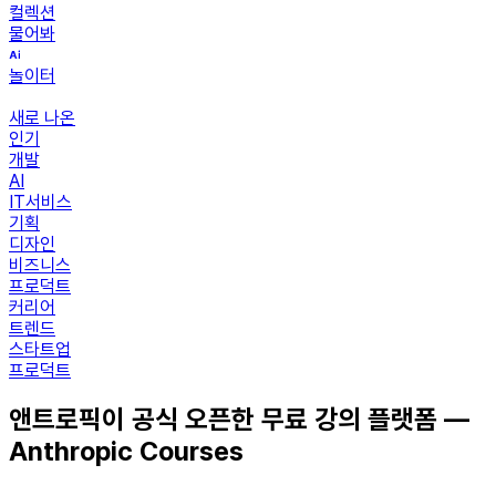
컬렉션
물어봐
놀이터
새로 나온
인기
개발
AI
IT서비스
기획
디자인
비즈니스
프로덕트
커리어
트렌드
스타트업
프로덕트
앤트로픽이 공식 오픈한 무료 강의 플랫폼 —
Anthropic Courses