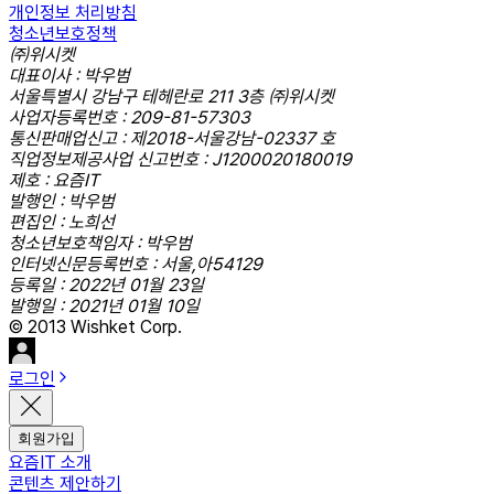
개인정보 처리방침
청소년보호정책
㈜위시켓
대표이사 : 박우범
서울특별시 강남구 테헤란로 211 3층 ㈜위시켓
사업자등록번호 : 209-81-57303
통신판매업신고 : 제2018-서울강남-02337 호
직업정보제공사업 신고번호 : J1200020180019
제호 : 요즘IT
발행인 : 박우범
편집인 : 노희선
청소년보호책임자 : 박우범
인터넷신문등록번호 : 서울,아54129
등록일 : 2022년 01월 23일
발행일 : 2021년 01월 10일
© 2013 Wishket Corp.
로그인
회원가입
요즘IT 소개
콘텐츠 제안하기