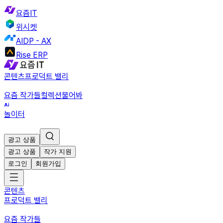
요즘IT
위시켓
AIDP - AX
Rise ERP
콘텐츠
프로덕트 밸리
요즘 작가들
컬렉션
물어봐
놀이터
광고 상품
광고 상품
작가 지원
로그인
회원가입
콘텐츠
프로덕트 밸리
요즘 작가들