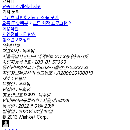
요즘IT
요즘IT 소개
작가 지원
기타 문의
콘텐츠 제안하기
광고 상품 보기
요즘IT 슬랙봇
크롬 확장 프로그램
이용약관
개인정보 처리방침
청소년보호정책
㈜위시켓
대표이사 : 박우범
서울특별시 강남구 테헤란로 211 3층 ㈜위시켓
사업자등록번호 : 209-81-57303
통신판매업신고 : 제2018-서울강남-02337 호
직업정보제공사업 신고번호 : J1200020180019
제호 : 요즘IT
발행인 : 박우범
편집인 : 노희선
청소년보호책임자 : 박우범
인터넷신문등록번호 : 서울,아54129
등록일 : 2022년 01월 23일
발행일 : 2021년 01월 10일
© 2013 Wishket Corp.