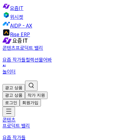
요즘IT
위시켓
AIDP - AX
Rise ERP
콘텐츠
프로덕트 밸리
요즘 작가들
컬렉션
물어봐
놀이터
광고 상품
광고 상품
작가 지원
로그인
회원가입
콘텐츠
프로덕트 밸리
요즘 작가들