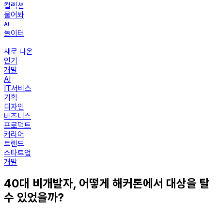
컬렉션
물어봐
놀이터
새로 나온
인기
개발
AI
IT서비스
기획
디자인
비즈니스
프로덕트
커리어
트렌드
스타트업
개발
40대 비개발자, 어떻게 해커톤에서 대상을 탈
수 있었을까?