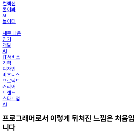
컬렉션
물어봐
놀이터
새로 나온
인기
개발
AI
IT서비스
기획
디자인
비즈니스
프로덕트
커리어
트렌드
스타트업
AI
프로그래머로서 이렇게 뒤처진 느낌은 처음입
니다