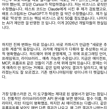
어야 했는데, 코딩은 Cursor가 작업하였습니다. 저는 비즈니스 로직만
수정했습니다. 테스트 코드는 Claude에게 시킨 후 제가 검토했고요.
배포 스크립트는 ChatGPT가 작성한 걸 약간 수정했습니다. 제가 실
제로 '작성'한 코드는 핵심 비즈니스 로직 50줄 정도였습니다. 나머지
는 AI가 제안한 걸 반영한 것 입니다. 이게 2026년 개발자들의 현실입
니다.
하지만 진짜 변화는 따로 있습니다. 바로 카파시가 언급한 "새로운 추
상화 계층"의 등장입니다. 과거에 개발자가 다뤄야 할 추상화는 비교
적 명확했습니다. 하드웨어 위에 운영체제, 그 위에 프로그래밍 언어,
프레임워크, 라이브러리... 예측 가능한 수준입니다. 지금은 에이전트,
MCP, 프롬프트 같은 것들이 기존 스택 위에 얹혀 있습니다. 문제는 이
게 예측이 안 된다는 거예요. 같은 입력 넣어도 결과가 달라지고, 왜 달
라졌는지도 잘 모르겠고. 기존 엔지니어링이랑 섞이니까 더 헷갈립니
다.
가장 당황스러운 건, 이 도구들에는 제대로 된 설명서가 없다는 점입니
다. 전통적인 라이브러리라면 API 문서를 보면 됐어요. 함수 이름, 파
라미터, 리턴 타입이 명확했죠. 하지만 AI 에이전트는 다릅니다. 같은
프롬프트를 넣어도 매번 다른 결과가 나오고, 왜 그런 결과가 나왔는지