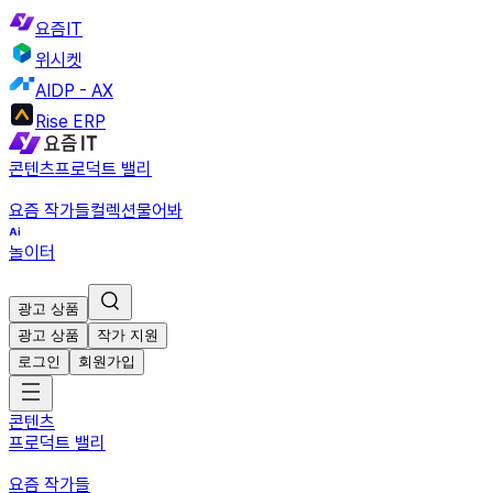
요즘IT
위시켓
AIDP - AX
Rise ERP
콘텐츠
프로덕트 밸리
요즘 작가들
컬렉션
물어봐
놀이터
광고 상품
광고 상품
작가 지원
로그인
회원가입
콘텐츠
프로덕트 밸리
요즘 작가들