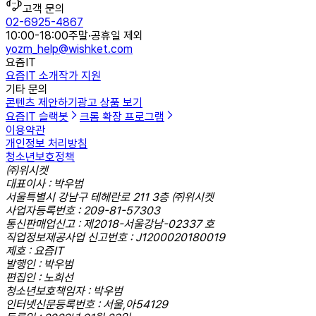
고객 문의
02-6925-4867
10:00-18:00
주말·공휴일 제외
yozm_help@wishket.com
요즘IT
요즘IT 소개
작가 지원
기타 문의
콘텐츠 제안하기
광고 상품 보기
요즘IT 슬랙봇
크롬 확장 프로그램
이용약관
개인정보 처리방침
청소년보호정책
㈜위시켓
대표이사 : 박우범
서울특별시 강남구 테헤란로 211 3층 ㈜위시켓
사업자등록번호 : 209-81-57303
통신판매업신고 : 제2018-서울강남-02337 호
직업정보제공사업 신고번호 : J1200020180019
제호 : 요즘IT
발행인 : 박우범
편집인 : 노희선
청소년보호책임자 : 박우범
인터넷신문등록번호 : 서울,아54129