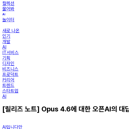
컬렉션
물어봐
놀이터
새로 나온
인기
개발
AI
IT서비스
기획
디자인
비즈니스
프로덕트
커리어
트렌드
스타트업
AI
[릴리즈 노트] Opus 4.6에 대한 오픈AI의 대답,
AI입니다만