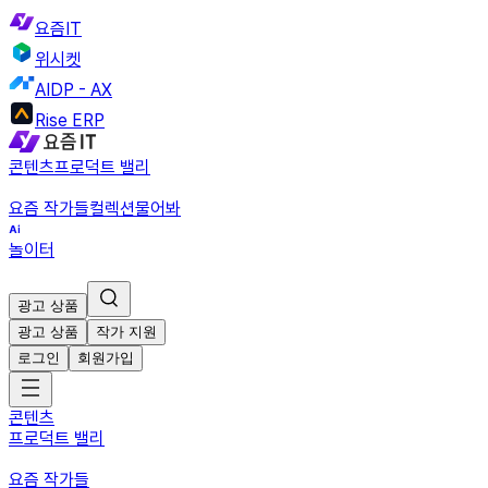
요즘IT
위시켓
AIDP - AX
Rise ERP
콘텐츠
프로덕트 밸리
요즘 작가들
컬렉션
물어봐
놀이터
광고 상품
광고 상품
작가 지원
로그인
회원가입
콘텐츠
프로덕트 밸리
요즘 작가들