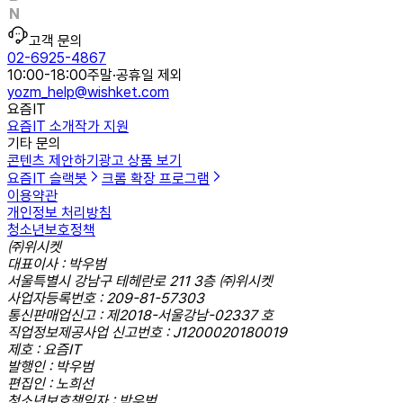
고객 문의
02-6925-4867
10:00-18:00
주말·공휴일 제외
yozm_help@wishket.com
요즘IT
요즘IT 소개
작가 지원
기타 문의
콘텐츠 제안하기
광고 상품 보기
요즘IT 슬랙봇
크롬 확장 프로그램
이용약관
개인정보 처리방침
청소년보호정책
㈜위시켓
대표이사 : 박우범
서울특별시 강남구 테헤란로 211 3층 ㈜위시켓
사업자등록번호 : 209-81-57303
통신판매업신고 : 제2018-서울강남-02337 호
직업정보제공사업 신고번호 : J1200020180019
제호 : 요즘IT
발행인 : 박우범
편집인 : 노희선
청소년보호책임자 : 박우범