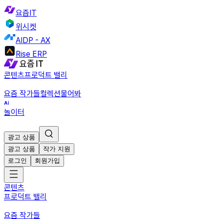
요즘IT
위시켓
AIDP - AX
Rise ERP
콘텐츠
프로덕트 밸리
요즘 작가들
컬렉션
물어봐
놀이터
광고 상품
광고 상품
작가 지원
로그인
회원가입
콘텐츠
프로덕트 밸리
요즘 작가들