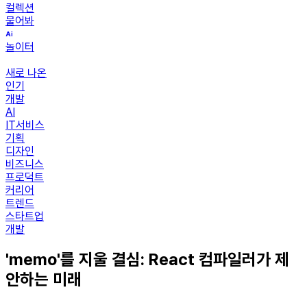
컬렉션
물어봐
놀이터
새로 나온
인기
개발
AI
IT서비스
기획
디자인
비즈니스
프로덕트
커리어
트렌드
스타트업
개발
'memo'를 지울 결심: React 컴파일러가 제
안하는 미래