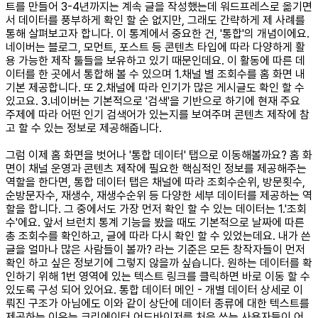
트를 만들어 3-4년까지는 계속 글을 작성했는데 워드프레스로 옮기면
서 데이터를 풍부하게 확인 할 순 없지만, 그래도 간략하게 제 사례를
통해 살펴보고자 합니다. 이 통계에서 중요한 건, '통합'의 개념이에요.
네이버는 블로그, 모먼트, 포스트 등 콘텐츠 타입에 따라 다양하게 활
용 가능한 제작 툴들을 보유하고 있기 때문인데요. 이 활동에 따른 데
이터를 한 곳에서 통합해 볼 수 있으며 1.채널 별 조회수를 홈 화면 내
기본 제공합니다. 또 2.채널에 따라 인기가 많은 게시글도 확인 할 수
있고요. 3.네이버는 기본적으로 '검색'을 기반으로 하기에 현재 주요
주제에 따라 어떤 인기 검색어가 있는지를 보여주며 콘텐츠 제작에 참
고 할 수 있는 정보로 제공해줍니다.
그럼 이제 홈 화면을 벗어나 '통합 데이터' 탭으로 이동해볼까요? 홈 화
면이 채널 운영과 콘텐츠 제작에 필요한 핵심적인 정보를 제공해주는
역할을 한다면, 통합 데이터 탭은 채널에 따라 조회수순위, 방문횟수,
순방문자수, 재생수, 재생수순위 등 다양한 세부 데이터를 제공하는 역
할을 합니다. 그 중에서도 가장 먼저 확인 할 수 있는 데이터는 1.'조회
수'에요. 앞서 브런치 통계 기능을 봤을 때도 기본적으로 날짜에 따른
총 조회수를 확인하고, 글에 따라 다시 확인 할 수 있었는데요. 내가 쓴
글을 얼마나 많은 사람들이 볼까? 라는 기준은 모든 창작자들이 먼저
확인 하고 싶은 정보기에 그렇지 않을까 싶습니다. 원하는 데이터를 확
인하기 위해 1번 영역에 있는 텍스트 링크를 클릭하면 바로 이동 할 수
있도록 구성 되어 있어요. 통합 데이터 메인 - 개별 데이터 상세로 이
뤄진 구조가 아님에도 이와 같이 상단에 데이터 종류에 대한 텍스트를
제공하는 이유는 크리에이터 어드바이저를 처음 쓰는 사용자들이 어