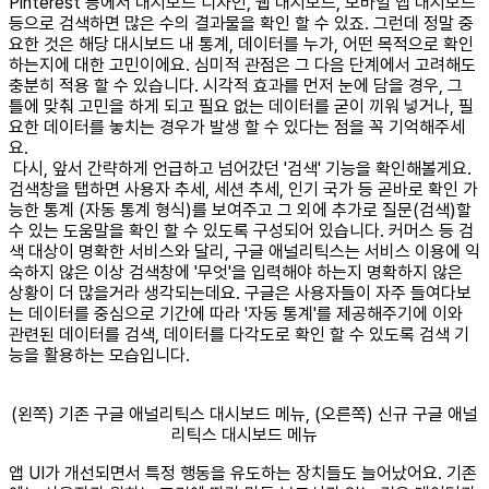
Pinterest 등에서 대시보드 디자인, 웹 대시보드, 모바일 앱 대시보드
등으로 검색하면 많은 수의 결과물을 확인 할 수 있죠. 그런데 정말 중
요한 것은 해당 대시보드 내 통계, 데이터를 누가, 어떤 목적으로 확인
하는지에 대한 고민이에요. 심미적 관점은 그 다음 단계에서 고려해도
충분히 적용 할 수 있습니다. 시각적 효과를 먼저 눈에 담을 경우, 그
틀에 맞춰 고민을 하게 되고 필요 없는 데이터를 굳이 끼워 넣거나, 필
요한 데이터를 놓치는 경우가 발생 할 수 있다는 점을 꼭 기억해주세
요.
다시, 앞서 간략하게 언급하고 넘어갔던 '검색' 기능을 확인해볼게요.
검색창을 탭하면 사용자 추세, 세션 추세, 인기 국가 등 곧바로 확인 가
능한 통계 (자동 통계 형식)를 보여주고 그 외에 추가로 질문(검색)할
수 있는 도움말을 확인 할 수 있도록 구성되어 있습니다. 커머스 등 검
색 대상이 명확한 서비스와 달리, 구글 애널리틱스는 서비스 이용에 익
숙하지 않은 이상 검색창에 '무엇'을 입력해야 하는지 명확하지 않은
상황이 더 많을거라 생각되는데요. 구글은 사용자들이 자주 들여다보
는 데이터를 중심으로 기간에 따라 '자동 통계'를 제공해주기에 이와
관련된 데이터를 검색, 데이터를 다각도로 확인 할 수 있도록 검색 기
능을 활용하는 모습입니다.
(왼쪽) 기존 구글 애널리틱스 대시보드 메뉴, (오른쪽) 신규 구글 애널
리틱스 대시보드 메뉴
앱 UI가 개선되면서 특정 행동을 유도하는 장치들도 늘어났어요. 기존