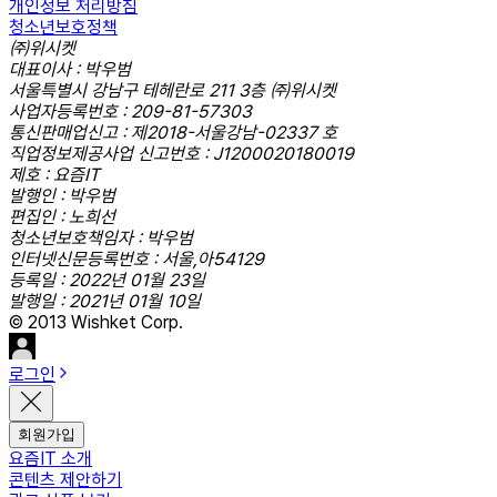
개인정보 처리방침
청소년보호정책
㈜위시켓
대표이사 : 박우범
서울특별시 강남구 테헤란로 211 3층 ㈜위시켓
사업자등록번호 : 209-81-57303
통신판매업신고 : 제2018-서울강남-02337 호
직업정보제공사업 신고번호 : J1200020180019
제호 : 요즘IT
발행인 : 박우범
편집인 : 노희선
청소년보호책임자 : 박우범
인터넷신문등록번호 : 서울,아54129
등록일 : 2022년 01월 23일
발행일 : 2021년 01월 10일
© 2013 Wishket Corp.
로그인
회원가입
요즘IT 소개
콘텐츠 제안하기