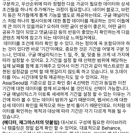
구분하고, 우선순위에 따라 정렬한 다음 가공이 필요한 데이터와 상세
조건들을 하나씩 추가해가는 과정이 필요합니다. 네이버 블로그, 브런
치 등은 작가들에게 통계 기능을 별도로 제공하는데요. 구글 애널리틱
스 처럼 하나의 웹사이트에 대한 통합 데이터를 제공하는 것이 이들에
게 큰 의미가 있을까요? 오히려 어떤 글이 반응이 좋은지, 어떤 글이
공유가 많이 되었고 댓글/공감 등의 반응이 좋았는지 확인하는게 다음
콘텐츠 제작에 참고가 되는 데이터로 느껴질거에요.
데이터를 조건에 따라 확인 할 수 있다. 라는 정의에 꼭 포함되어야 하
는 것이 있다면 바로 '기간'이에요. 중요한 것은 기간을 어떻게 구분 짓
느냐, 인데요. 구글 애널리틱스는 1. 일, 주, 월, 맞춤 등 크게 네 가지에
따라 설정할 수 있어요. 2.기간을 설정 할 때 선택한 범위에 해당하는
실제 날짜를 함께 표기해주고 있어서 이전 기간과 같이 텍스트로만 표
현된 설정값을 선택 할 때 헷갈리지 않도록 하고 있습니다. 또 3.데이
터를 어느 시간대에 맞춰 제공하는지도 알 수 있어요. 저는
Asia/Seoul을 기준으로 잡고 확인 중! 4.선택한 기간과 동일한 이전
기간에 대한 데이터를 함께 비교해서 볼 것인지도 선택이 가능합니다.
구글 애널리틱스가 이토록 세세하게 기간을 설정 할 수 있는 이유는 기
간에 따라 볼 수 있는 데이터 범위가 넓기 때문이며, 웹서비스에 대한
상세 데이터 확인을 목적으로 하는 분석 툴이기 때문인데요. 이처럼 데
이터를 확인하는 목적과 대상에 따라 기간은 각기 다르게 적용 될 수
있습니다.
(에디터, 재그마스터의 덧붙임)
대시보드 구성에 필요한 라이브러리
나 템플릿은 정말 쉽게 확인 할 수 있어요. 대표적으로 Behance,