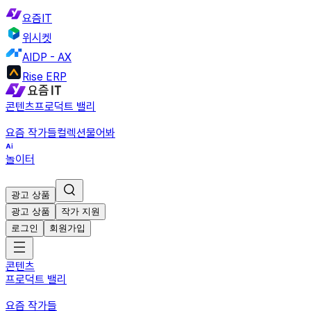
요즘IT
위시켓
AIDP - AX
Rise ERP
콘텐츠
프로덕트 밸리
요즘 작가들
컬렉션
물어봐
놀이터
광고 상품
광고 상품
작가 지원
로그인
회원가입
콘텐츠
프로덕트 밸리
요즘 작가들