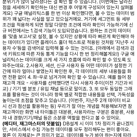
분위기가 많이 달라졌다는 걸 확인 할 수 있습니다. (이번에는 달라진
점을 세세하기 확인하는 대신 변경 후 어떻게 구성되어 있는지 살펴볼
게요) 구글 애널리틱스를 한 번 이상 확인했다면, 볼 수 있는 데이터 범
위가 꽤 넓다는 사실을 알고 있으실거에요. 거기에 세그먼트 등 세부
조건을 적용하게 되면 정말 다양한 조건에 따라 확인이 가능하기에 신
규 버전에서는 1.검색 기능이 도입되었습니다. 원하는 조건의 데이터
를 '맞춤 보고서'로 설정, 볼 수 있지만 상황에 따라 빠르게 확인해야 하
는 데이터가 있다면 플레이스 홀더 텍스트로 적용된 것처럼 '지난주 사
용자 수'등을 검색어로 입력해 볼 수 있는 것이죠. (아래에서 검색과 검
색 키워드에 따른 자동 통계 기능을 다시 한 번 정리해볼게요!) 구글 애
널리틱스는 데이터를 크게 세 가지 흐름에 따라 확인 할 수 있도록 도
와주는데요. 2.사용자, 세션, 신규 사용자 등 어떤 데이터가 설정한 기
간에 따라 얼마나 쌓였는지 확인한 후, 각 데이터의 세부 내용들을 화
면 전환 없이 4. 좌-우로 넘겨가며 확인 할 수 있습니다. 예를 들어 잠
재고객 개요 - 사용자를 선택했다면 다시 사용자 추이(이전 기간과 비
교) / 기기 별 분포 / 유입 채널 등으로 말이죠. 3. 또 모두 동일한 그래
프를 활용하는 것이 아니라 항목 별로 적합한 내용들을 선택, 가독성을
높이는데 초점을 맞추고 있습니다. (이번주, 지난주 2개 데이터 비교
시 선과 점선을 활용하는 등) 우리가 잘 아는 개념을 적용해보자면 잠
재고객이란 화면 내 타이틀은 대분류, 사용자라는 구분은 중분류, 사용
자 내 경향/기기/채널 등은 소분류 역할을 한다고 볼 수 있어요.
(에디터, 재그마스터의 덧붙임)
DB설계 시 이미 1차 정리가 끝나겠지
만, 서비스에서 수집 가능한 데이터를 모두 정리해두는 편이 좋아요.
물론 이 자체로는 큰 의미가 없고, 데이터를 누가 봐야 하는지에 따라