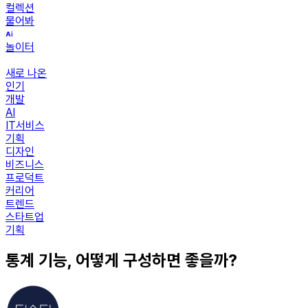
컬렉션
물어봐
놀이터
새로 나온
인기
개발
AI
IT서비스
기획
디자인
비즈니스
프로덕트
커리어
트렌드
스타트업
기획
통계 기능, 어떻게 구성하면 좋을까?