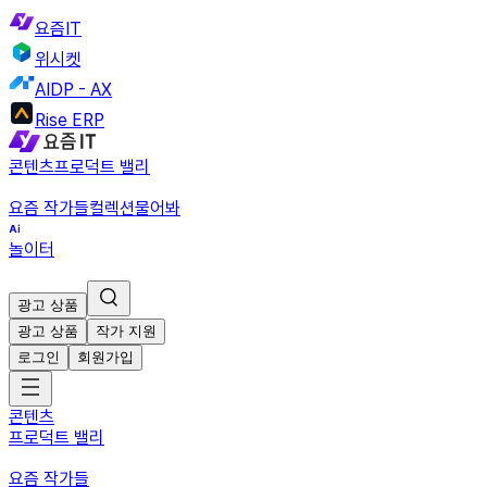
요즘IT
위시켓
AIDP - AX
Rise ERP
콘텐츠
프로덕트 밸리
요즘 작가들
컬렉션
물어봐
놀이터
광고 상품
광고 상품
작가 지원
로그인
회원가입
콘텐츠
프로덕트 밸리
요즘 작가들