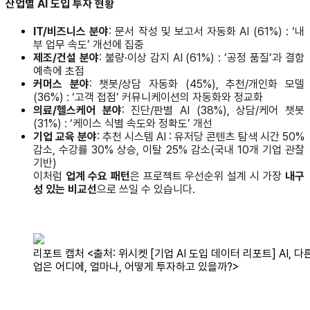
산업별 AI 도입 투자 현황
IT/비즈니스 분야
: 문서 작성 및 보고서 자동화 AI (61%) : ‘내
부 업무 속도’ 개선에 집중
제조/건설 분야
: 불량·이상 감지 AI (61%) : ‘공정 품질’과 결함
예측에 초점
커머스 분야
: 챗봇/상담 자동화 (45%), 추천/개인화 모델
(36%) : ‘고객 접점’ 커뮤니케이션의 자동화와 정교화
의료/헬스케어 분야
: 진단/판별 AI (38%), 상담/케어 챗봇
(31%) : ‘케이스 식별 속도와 정확도’ 개선
기업 교육 분야
: 추천 시스템 AI : 유저당 콘텐츠 탐색 시간 50%
감소, 수강률 30% 상승, 이탈 25% 감소(국내 10개 기업 관찰
기반)
이처럼
업계 수요 패턴
은 프로젝트 우선순위 설계 시 가장
내구
성 있는 비교선
으로 쓰일 수 있습니다.
리포트 캡처 <출처: 위시켓 [기업 AI 도입 데이터 리포트] AI, 다
업은 어디에, 얼마나, 어떻게 투자하고 있을까?>