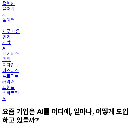
컬렉션
물어봐
놀이터
새로 나온
인기
개발
AI
IT서비스
기획
디자인
비즈니스
프로덕트
커리어
트렌드
스타트업
AI
요즘 기업은 AI를 어디에, 얼마나, 어떻게 도입
하고 있을까?