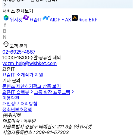
서비스 전체보기
위시켓
요즘IT
AIDP - AX
Rise ERP
고객 문의
02-6925-4867
10:00-18:00
주말·공휴일 제외
yozm_help@wishket.com
요즘IT
요즘IT 소개
작가 지원
기타 문의
콘텐츠 제안하기
광고 상품 보기
요즘IT 슬랙봇
크롬 확장 프로그램
이용약관
개인정보 처리방침
청소년보호정책
㈜위시켓
대표이사 : 박우범
서울특별시 강남구 테헤란로 211 3층 ㈜위시켓
사업자등록번호 : 209-81-57303