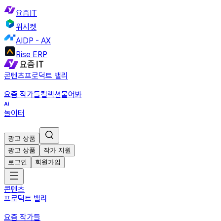
요즘IT
위시켓
AIDP - AX
Rise ERP
콘텐츠
프로덕트 밸리
요즘 작가들
컬렉션
물어봐
놀이터
광고 상품
광고 상품
작가 지원
로그인
회원가입
콘텐츠
프로덕트 밸리
요즘 작가들