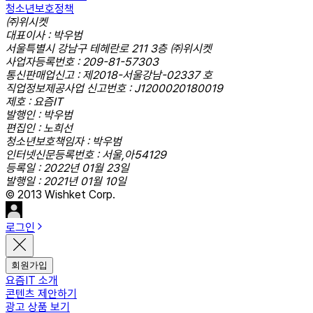
청소년보호정책
㈜위시켓
대표이사 : 박우범
서울특별시 강남구 테헤란로 211 3층 ㈜위시켓
사업자등록번호 : 209-81-57303
통신판매업신고 : 제2018-서울강남-02337 호
직업정보제공사업 신고번호 : J1200020180019
제호 : 요즘IT
발행인 : 박우범
편집인 : 노희선
청소년보호책임자 : 박우범
인터넷신문등록번호 : 서울,아54129
등록일 : 2022년 01월 23일
발행일 : 2021년 01월 10일
© 2013 Wishket Corp.
로그인
회원가입
요즘IT 소개
콘텐츠 제안하기
광고 상품 보기