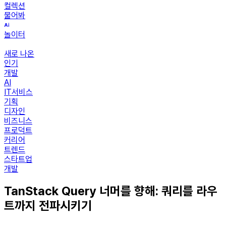
컬렉션
물어봐
놀이터
새로 나온
인기
개발
AI
IT서비스
기획
디자인
비즈니스
프로덕트
커리어
트렌드
스타트업
개발
TanStack Query 너머를 향해: 쿼리를 라우
트까지 전파시키기