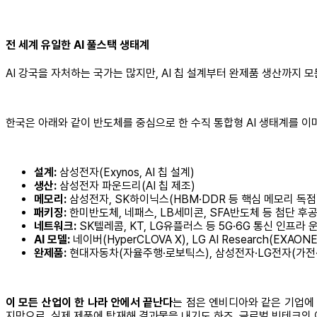
전 세계 유일한 AI 풀스택 생태계
AI 강국을 자처하는 국가는 많지만, AI 칩 설계부터 완제품 생산까지 
한국은 아래와 같이 반도체를 중심으로 한 수직 통합형 AI 생태계를 이
설계:
삼성전자(Exynos, AI 칩 설계)
생산:
삼성전자 파운드리(AI 칩 제조)
메모리:
삼성전자, SK하이닉스(HBM·DDR 등 핵심 메모리 독점
패키징:
한미반도체, 네패스, LB세미콘, SFA반도체 등 첨단 후
네트워크:
SK텔레콤, KT, LG유플러스 등 5G·6G 통신 인프라 
AI 모델:
네이버(HyperCLOVA X), LG AI Research(EXAON
완제품:
현대자동차(자율주행·로보틱스), 삼성전자·LG전자(가전·
이 모든 산업이 한 나라 안에서 끝난다
는 점은 엔비디아와 같은 기업에 
지막으로, 실제 제품에 탑재해 결과물을 내기도 하죠. 글로벌 빅테크의