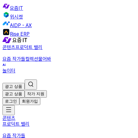
요즘IT
위시켓
AIDP - AX
Rise ERP
콘텐츠
프로덕트 밸리
요즘 작가들
컬렉션
물어봐
놀이터
광고 상품
광고 상품
작가 지원
로그인
회원가입
콘텐츠
프로덕트 밸리
요즘 작가들