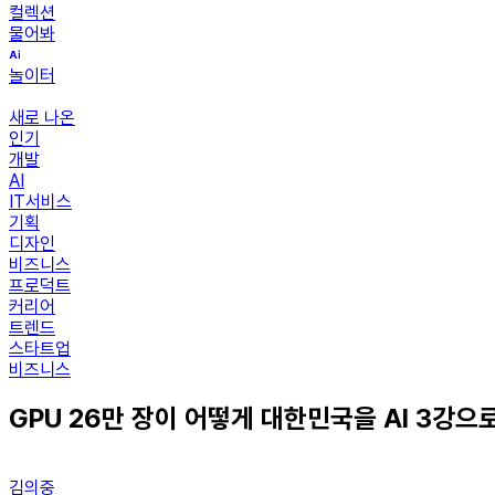
컬렉션
물어봐
놀이터
새로 나온
인기
개발
AI
IT서비스
기획
디자인
비즈니스
프로덕트
커리어
트렌드
스타트업
비즈니스
GPU 26만 장이 어떻게 대한민국을 AI 3강으
김의중