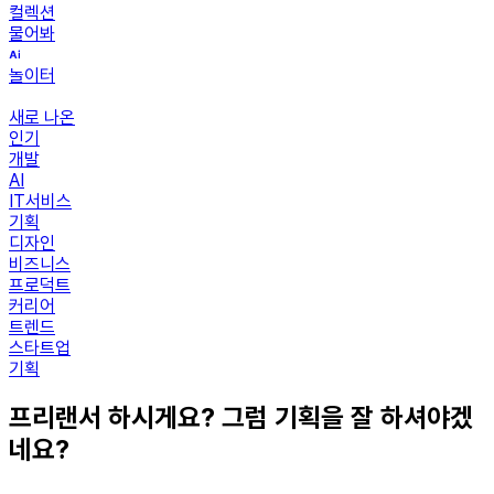
컬렉션
물어봐
놀이터
새로 나온
인기
개발
AI
IT서비스
기획
디자인
비즈니스
프로덕트
커리어
트렌드
스타트업
기획
프리랜서 하시게요? 그럼 기획을 잘 하셔야겠
네요?