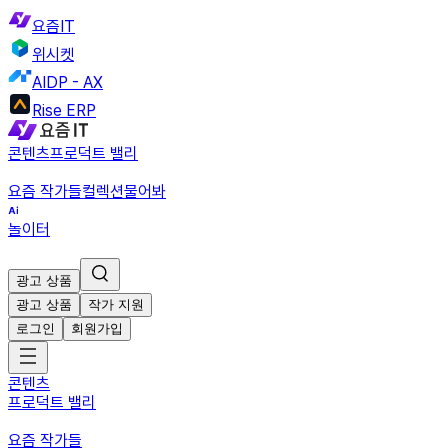
요즘IT
위시켓
AIDP - AX
Rise ERP
콘텐츠
프로덕트 밸리
요즘 작가들
컬렉션
물어봐
놀이터
광고 상품
광고 상품
작가 지원
로그인
회원가입
콘텐츠
프로덕트 밸리
요즘 작가들